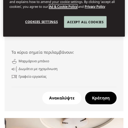
and explains how to amend your cookie settings. By clicking ‘accept all
DELUXE ROOM
cookies’, you agree to our
Ad & Cookie Policy
and
Privacy Policy
Sophisticated and contemporary, our Deluxe Rooms offer
COOKIES SETTINGS
ACCEPT ALL COOKIES
bespoke design details, elegant finishes, bright marble
bathrooms, and peaceful views to create a luxurious
retreat.
Τα κύρια σημεία περιλαμβάνουν:
Μαρμάρινο μπάνιο
Δωμάτιο με ηχομόνωση
Γραφείο εργασίας
Ανακαλύψτε
Κράτηση