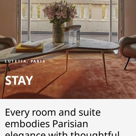
LUTETIA, PARIS
STAY
Every room and suite
embodies Parisian
elegance with thoughtful