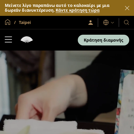
Μείνετε λίγο παραπάνω αυτό το καλοκαίρι με μια
δωρεάν διανυκτέρευση.
Κάντε κράτηση τώρα
Global Home
Taipei
Σύνδεση
Γλώσσες
Τα
/
Ξενο
Συμμετοχή
τώρα
και
Κράτηση διαμονής
τα
θέρε
μας