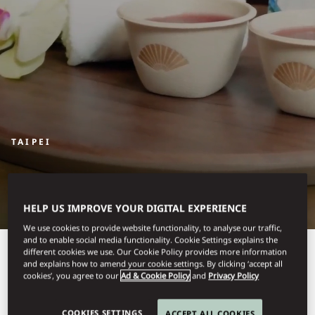
TAIPEI
STAY
HELP US IMPROVE YOUR DIGITAL EXPERIENCE
We use cookies to provide website functionality, to analyse our traffic,
and to enable social media functionality. Cookie Settings explains the
Designed with classic
different cookies we use. Our Cookie Policy provides more information
and explains how to amend your cookie settings. By clicking ‘accept all
cookies’, you agree to our
Ad & Cookie Policy
and
Privacy Policy
inspiration and
contemporary touches, our
COOKIES SETTINGS
ACCEPT ALL COOKIES