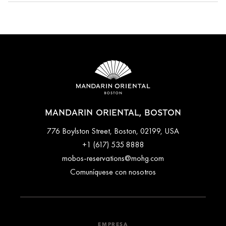
Cancellations at Mandarin Oriental, Boston varies depending
on the room type and date booked. Most rooms can be
cancelled up to a specific time before arrival, while certain
bookings done with special promotions may be non-
refundable. Full cancellation details will be given when
booking your stay and in your email conformation.
MANDARIN ORIENTAL, BOSTON
776 Boylston Street, Boston, 02199, USA
+1 (617) 535 8888
mobos-reservations@mohg.com
Comuníquese con nosotros
EMPRESA