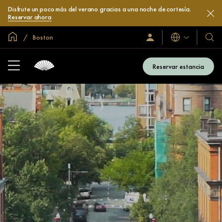
Disfrute un poco más del verano gracias a una noche de cortesía.
Reservar ahora
Inicio
Boston
Idiomas
Iniciar
Nuest
sesión
hotel
/
y
Unirse
Reservar estancia
ahora
resor