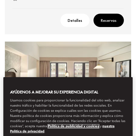
Detalles
Reservas
AYÚDENOS A MEJORAR SU EXPERIENCIA DIGITAL
Usamos cookies para proporcionar la funcionalidad del sitio web, analizar
nuestro tráfico y habilitar la funcionalidad de las redes sociales. En
Configuración de cookies se explica cuáles son las cookies que usamos.
Nuestra política de cookies proporciona más información y explica cómo
modificar su configuración de cookies. Haciendo clic en “Aceptar todas las
cookies”, acepta nuestra
Política de publicidad y cookies
y
nuestra
Política de privacidad
.