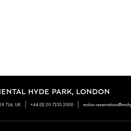
IENTAL HYDE PARK, LONDON
W1X 7LA, UK
+44 (0) 20 7235 2000
molon-reservations@moh