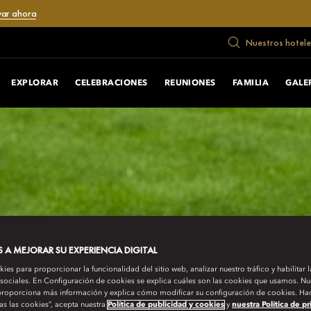
var ahora
Nuestros hotele
EXPLORAR
CELEBRACIONES
REUNIONES
FAMILIA
GALE
A MEJORAR SU EXPERIENCIA DIGITAL
es para proporcionar la funcionalidad del sitio web, analizar nuestro tráfico y habilitar 
 sociales. En Configuración de cookies se explica cuáles son las cookies que usamos. Nue
roporciona más información y explica cómo modificar su configuración de cookies. Hac
as las cookies”, acepta nuestra
Política de publicidad y cookies
y
nuestra Política de p