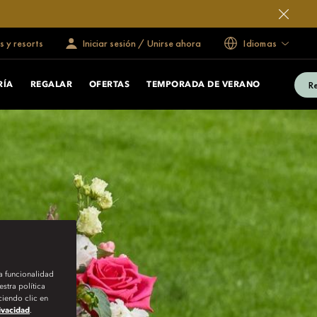
s y resorts
Iniciar sesión / Unirse ahora
Idiomas
Re
RÍA
REGALAR
OFERTAS
TEMPORADA DE VERANO
la funcionalidad
stra política
iendo clic en
rivacidad
.