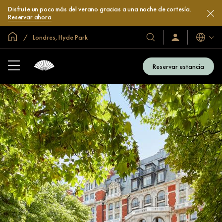
Disfrute un poco más del verano gracias a una noche de cortesía.
Reservar ahora
Inicio
Londres, Hyde Park
Idiomas
Nuestros
Iniciar
sesión
hoteles
/
y
Unirse
Reservar estancia
ahora
resorts