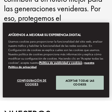
las generaciones venideras. Por
eso, protegemos el
medioambiente, a nuestra gente y
a las comunidades de las que
AYÚDENOS A MEJORAR SU EXPERIENCIA DIGITAL
Usamos cookies para proporcionar la funcionalidad del sitio web, analizar
formamos parte. A continuación,
nuestro tráfico y habilitar la funcionalidad de las redes sociales. En
Configuración de cookies se explica cuáles son las cookies que usamos.
encontrará más información
Nuestra política de cookies proporciona más información y explica cómo
modificar su configuración de cookies. Haciendo clic en “Aceptar todas las
acerca de las iniciativas
cookies”, acepta nuestra
Política de publicidad y cookies
y
nuestra
Política de privacidad
.
sostenibles que se llevan a cabo
CONFIGURACIÓN DE
ACEPTAR TODAS LAS
en nuestra propiedad.
COOKIES
COOKIES