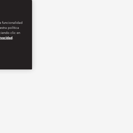
la funcionalidad
stra política
iendo clic en
rivacidad
.