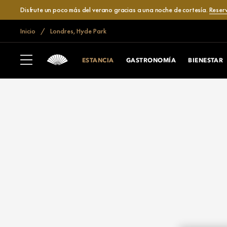
Disfrute un poco más del verano gracias a una noche de cortesía.
Reser
Inicio
Londres, Hyde Park
ESTANCIA
GASTRONOMÍA
BIENESTAR