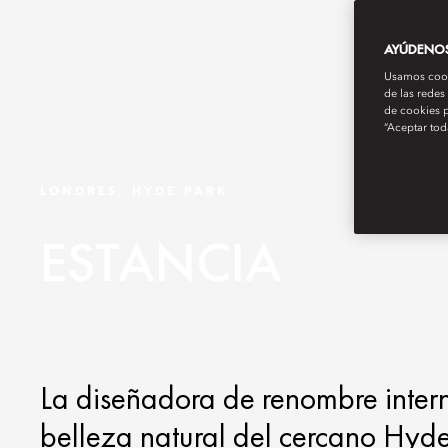
AYÚDENOS 
Usamos cooki
de las redes
de cookies p
“Aceptar tod
LONDRES, HYDE PARK
ESTANCIA
La diseñadora de renombre inter
belleza natural del cercano Hyde