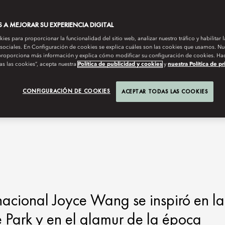
A MEJORAR SU EXPERIENCIA DIGITAL
es para proporcionar la funcionalidad del sitio web, analizar nuestro tráfico y habilitar 
 sociales. En Configuración de cookies se explica cuáles son las cookies que usamos. Nue
roporciona más información y explica cómo modificar su configuración de cookies. Hac
as las cookies”, acepta nuestra
Política de publicidad y cookies
y
nuestra Política de p
CONFIGURACIÓN DE COOKIES
ACEPTAR TODAS LAS COOKIES
nacional Joyce Wang se inspiró en la
 Park y en el glamur de la época