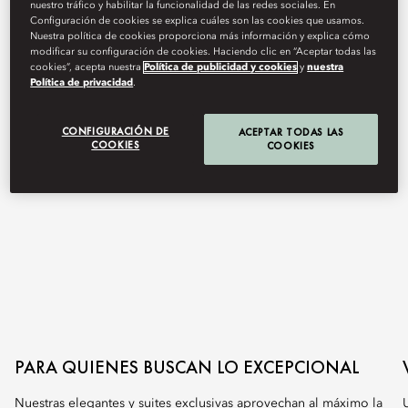
nuestro tráfico y habilitar la funcionalidad de las redes sociales. En
Configuración de cookies se explica cuáles son las cookies que usamos.
Nuestra política de cookies proporciona más información y explica cómo
modificar su configuración de cookies. Haciendo clic en “Aceptar todas las
cookies”, acepta nuestra
Política de publicidad y cookies
y
nuestra
Política de privacidad
.
CONFIGURACIÓN DE
ACEPTAR TODAS LAS
COOKIES
COOKIES
PARA QUIENES BUSCAN LO EXCEPCIONAL
Nuestras elegantes y suites exclusivas aprovechan al máximo la