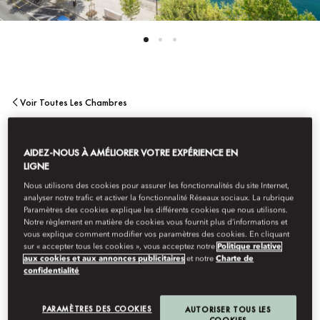
Voir Toutes Les Chambres
SUITE JUNIOR
AIDEZ-NOUS À AMÉLIORER VOTRE EXPÉRIENCE EN
LIGNE
PANORAMIQUE
Nous utilisons des cookies pour assurer les fonctionnalités du site Internet,
analyser notre trafic et activer la fonctionnalité Réseaux sociaux. La rubrique
Paramètres des cookies explique les différents cookies que nous utilisons.
Notre règlement en matière de cookies vous fournit plus d’informations et
Conçue avec soin pour les personnes à la recherche d’élégance
vous explique comment modifier vos paramètres des cookies. En cliquant
et de sérénité, notre Suite Junior Panoramique offre un point de
sur « accepter tous les cookies », vous acceptez notre
Politique relative
vue exceptionnel sur les montagnes, la ville et le Rhône depuis
aux cookies et aux annonces publicitaires
et notre
Charte de
confidentialité
le confort de son lit.
PARAMÈTRES DES COOKIES
AUTORISER TOUS LES
COOKIES