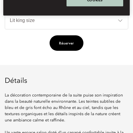
Ty
de
lit
Réserver
Détails
La décoration contemporaine de la suite puise son inspiration
dans la beauté naturelle environnante. Les teintes subtiles de
bleu et de gris font écho au Rhône et au ciel, tandis que les
textures organiques et les détails inspirés de la nature créent
une ambiance calme et raffinée.
Un vaste espace salon doté d’un canapé confortable invite à la