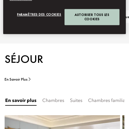
PARAMÈTRES DES COOKIES
AUTORISER TOUS LES
150e anniversaire
Posez vos que
COOKIES
SÉJOUR
En Savoir Plus
En savoir plus
Chambres
Suites
Chambres familial