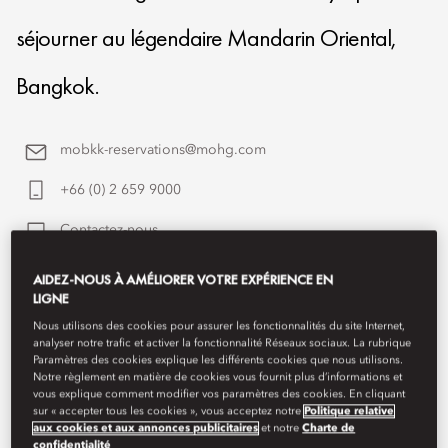
séjourner au légendaire Mandarin Oriental,
Bangkok.
mobkk-reservations@mohg.com
+66 (0) 2 659 9000
Contactez-nous
AIDEZ-NOUS À AMÉLIORER VOTRE EXPÉRIENCE EN
LIGNE
Nous utilisons des cookies pour assurer les fonctionnalités du site Internet,
analyser notre trafic et activer la fonctionnalité Réseaux sociaux. La rubrique
Paramètres des cookies explique les différents cookies que nous utilisons.
Notre règlement en matière de cookies vous fournit plus d’informations et
vous explique comment modifier vos paramètres des cookies. En cliquant
sur « accepter tous les cookies », vous acceptez notre
Politique relative
aux cookies et aux annonces publicitaires
et notre
Charte de
confidentialité