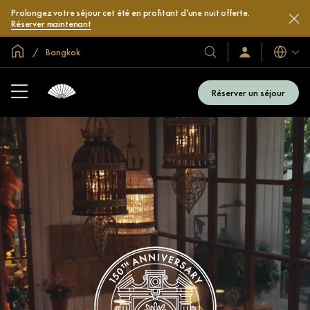
Prolongez votre séjour cet été en profitant d’une nuit offerte.
Réserver maintenant
Accueil
Bangkok
Langues
Nos
Identification/Inscr
hôtels
et
Réserver un séjour
complexes
hôteliers