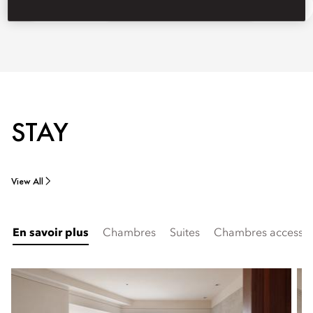
Discover Macau
Ask Away
STAY
View All
En savoir plus
Chambres
Suites
Chambres accessibl