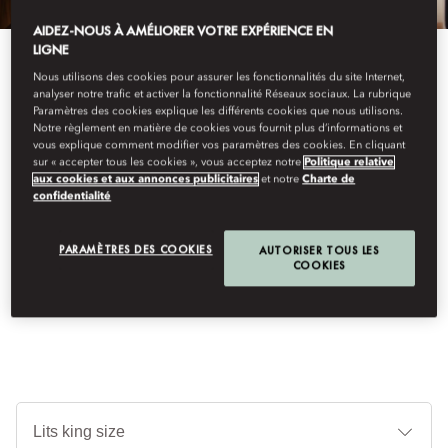
AIDEZ-NOUS À AMÉLIORER VOTRE EXPÉRIENCE EN
LIGNE
Nous utilisons des cookies pour assurer les fonctionnalités du site Internet,
analyser notre trafic et activer la fonctionnalité Réseaux sociaux. La rubrique
Paramètres des cookies explique les différents cookies que nous utilisons.
Notre règlement en matière de cookies vous fournit plus d’informations et
En Savoir Plus
vous explique comment modifier vos paramètres des cookies. En cliquant
sur « accepter tous les cookies », vous acceptez notre
Politique relative
aux cookies et aux annonces publicitaires
et notre
Charte de
SUITE ROYALE
confidentialité
PARAMÈTRES DES COOKIES
AUTORISER TOUS LES
Avec ses espaces exceptionnels et ses détails design choisis
COOKIES
avec soin, cette suite à trois chambres constitue la retraite idéale
en plein cœur de Milan.
Ty
de
lit