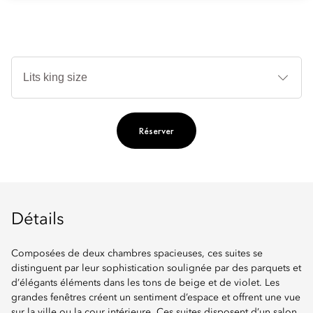
Ty
de
lit
Réserver
Détails
Composées de deux chambres spacieuses, ces suites se
distinguent par leur sophistication soulignée par des parquets et
d’élégants éléments dans les tons de beige et de violet. Les
grandes fenêtres créent un sentiment d’espace et offrent une vue
sur la ville ou la cour intérieure. Ces suites disposent d’un salon