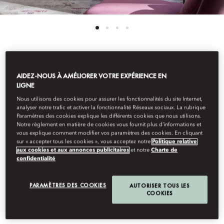
Voir Toutes Les Chambres
AIDEZ-NOUS À AMÉLIORER VOTRE EXPÉRIENCE EN
LIGNE
SUITE MILANO À
Nous utilisons des cookies pour assurer les fonctionnalités du site Internet,
analyser notre trafic et activer la fonctionnalité Réseaux sociaux. La rubrique
Paramètres des cookies explique les différents cookies que nous utilisons.
DEUX CHAMBRES
Notre règlement en matière de cookies vous fournit plus d’informations et
vous explique comment modifier vos paramètres des cookies. En cliquant
sur « accepter tous les cookies », vous acceptez notre
Politique relative
aux cookies et aux annonces publicitaires
et notre
Charte de
Offrant un havre de calme loin de la vie trépidante de la ville,
confidentialité
ces suites communicantes affichent une décoration milanaise
composée d’élégants parquets, de lambris en chêne et d’un
PARAMÈTRES DES COOKIES
AUTORISER TOUS LES
mobilier conçu sur mesure. Les deux salles de bains en marbre
COOKIES
disposent chacune d’une baignoire et d’une douche à
l’italienne.