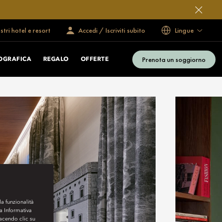
ostri hotel e resort
Accedi / Iscriviti subito
Lingue
Prenota un soggiorno
OGRAFICA
REGALO
OFFERTE
la funzionalità
ra Informativa
Facendo clic su