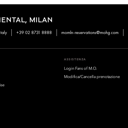
ENTAL, MILAN
taly
+39 02 8731 8888
momln-reservations@mohg.com
ASSISTENZA
Login Fans of M.O.
Modifica/Cancella prenotazione
ise