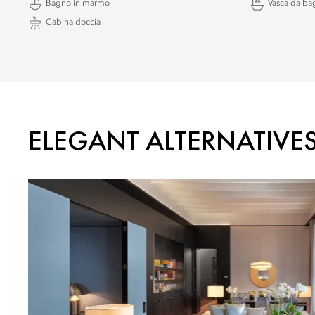
Bagno in marmo
Vasca da ba
Cabina doccia
ELEGANT ALTERNATIVE