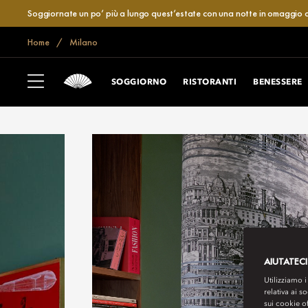
Soggiornate un po’ più a lungo quest’estate con una notte in omaggio o
Home
Milano
SOGGIORNO
RISTORANTI
BENESSERE
AIUTATECI
Utilizziamo i
relativa ai s
sui cookie o