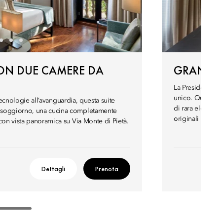
CON DUE CAMERE DA
GRAND P
La Presidential 
unico. Questa m
i tecnologie all’avanguardia, questa suite
di rara eleganz
 soggiorno, una cucina completamente
originali Fornase
con vista panoramica su Via Monte di Pietà.
Dettagli
Prenota