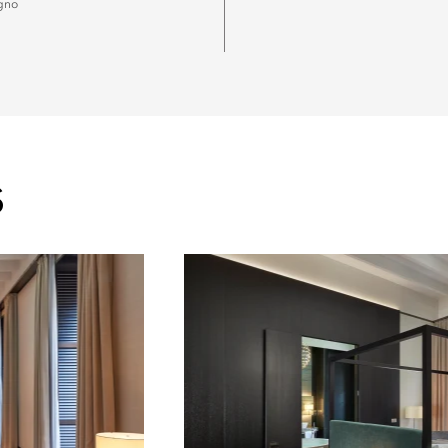
gno
S