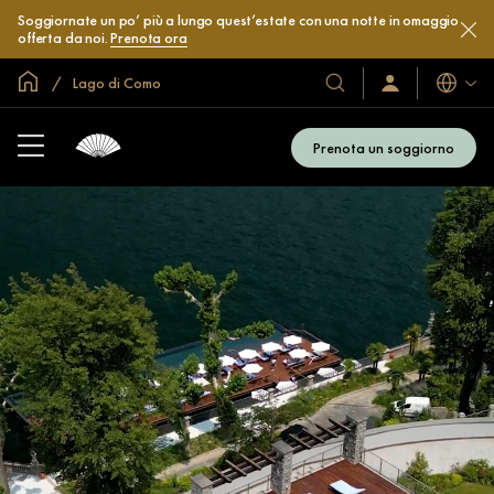
Soggiornate un po’ più a lungo quest’estate con una notte in omaggio
offerta da noi.
Prenota ora
Home
Lago di Como
Lingue
I
Accedi
/
nostri
Iscriviti
hotel
subito
Prenota un soggiorno
e
resort