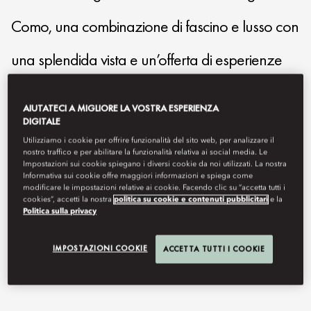
Como, una combinazione di fascino e lusso con
una splendida vista e un’offerta di esperienze
personalizzate che rendono speciale ogni
AIUTATECI A MIGLIORE LA VOSTRA ESPERIENZA
DIGITALE
momento.
Utilizziamo i cookie per offrire funzionalità del sito web, per analizzare il
nostro traffico e per abilitare la funzionalità relativa ai social media. Le
Impostazioni sui cookie spiegano i diversi cookie da noi utilizzati. La nostra
mocmo-reservations@mohg.com
Informativa sui cookie offre maggiori informazioni e spiega come
modificare le impostazioni relative ai cookie. Facendo clic su “accetta tutti i
+39 031 32 511
cookies”, accetti la nostra
politica su cookie e contenuti pubblicitari
e la
Politica sulla privacy
Contattaci
IMPOSTAZIONI COOKIE
ACCETTA TUTTI I COOKIE