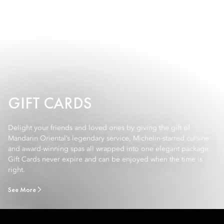
GIFT CARDS
Delight your friends and loved ones by giving the gift of
Mandarin Oriental’s legendary service, Michelin-starred cuisine
and award-winning spas all wrapped into one elegant package.
Gift Cards never expire and can be enjoyed when the time is
right.
See More