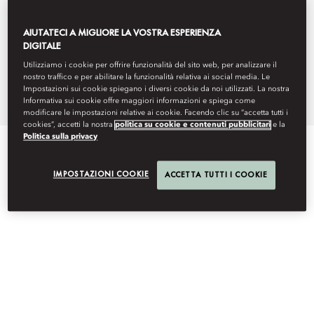
occasioni speciali.
AIUTATECI A MIGLIORE LA VOSTRA ESPERIENZA
DIGITALE
mocmo-events@mohg.com
Utilizziamo i cookie per offrire funzionalità del sito web, per analizzare il
nostro traffico e per abilitare la funzionalità relativa ai social media. Le
+39 031 32 511
Impostazioni sui cookie spiegano i diversi cookie da noi utilizzati. La nostra
Scheda informativa
Informativa sui cookie offre maggiori informazioni e spiega come
modificare le impostazioni relative ai cookie. Facendo clic su “accetta tutti i
cookies”, accetti la nostra
politica su cookie e contenuti pubblicitari
e la
Politica sulla privacy
IMPOSTAZIONI COOKIE
ACCETTA TUTTI I COOKIE