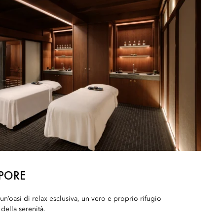
APORE
un’oasi di relax esclusiva, un vero e proprio rifugio
 della serenità.