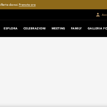
fferta da noi.
Prenota ora
Acce
ESPLORA
CELEBRAZIONI
MEETING
FAMILY
GALLERIA F