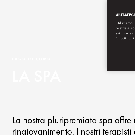
AIUTATECI
Utilizziamo i
relativa ai s
sui cookie o
“accetta tutti
LAGO DI COMO
LA SPA
La nostra pluripremiata spa offre 
ringiovanimento. I nostri terapist