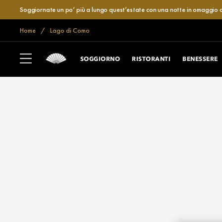
Soggiornate un po’ più a lungo quest’estate con una notte in omaggio o
Home
Lago di Como
SOGGIORNO
RISTORANTI
BENESSERE