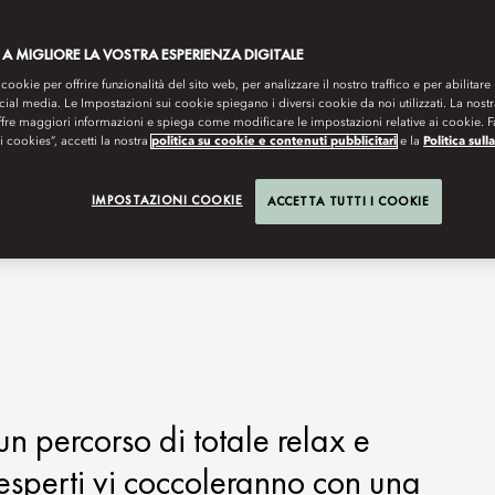
 A MIGLIORE LA VOSTRA ESPERIENZA DIGITALE
 cookie per offrire funzionalità del sito web, per analizzare il nostro traffico e per abilitare 
ocial media. Le Impostazioni sui cookie spiegano i diversi cookie da noi utilizzati. La nost
ffre maggiori informazioni e spiega come modificare le impostazioni relative ai cookie. 
 i cookies”, accetti la nostra
politica su cookie e contenuti pubblicitari
e la
Politica sull
IMPOSTAZIONI COOKIE
ACCETTA TUTTI I COOKIE
un percorso di totale relax e
i esperti vi coccoleranno con una