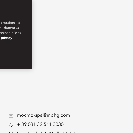
la funzionalità
ra Informativa
Facendo clic su
a privacy
mocmo-spa@mohg.com
+ 39 031 32 511 3030