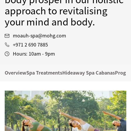
approach to revitalising
your mind and body.
moauh-spa@mohg.com
+971 2 690 7885
Hours:
10am - 9pm
Overview
Spa Treatments
Hideaway Spa Cabanas
Progr