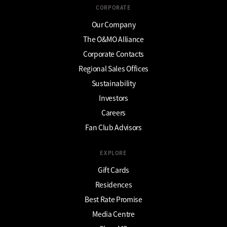
CORPORATE
Our Company
The O&MO Alliance
Corporate Contacts
Regional Sales Offices
Sustainability
Investors
Careers
Fan Club Advisors
EXPLORE
Gift Cards
Residences
Best Rate Promise
Media Centre