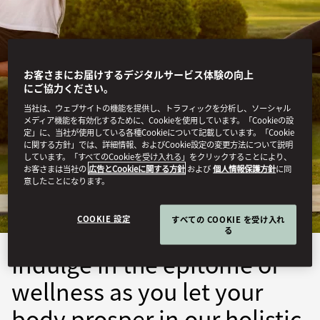
お客さまにお届けするデジタルサービス体験の向上
にご協力ください。
当社は、ウェブサイトの機能を提供し、トラフィックを分析し、ソーシャル
メディア機能を有効化するために、Cookieを使用しています。「Cookieの設
定」に、当社が使用している各種Cookieについて記載しています。「Cookie
ABU DHABI
に関する方針」では、詳細情報、およびCookie設定の変更方法について説明
しています。「すべてのCookieを受け入れる」をクリックすることにより、
お客さまは当社の
広告とCookieに関する方針
および
個人情報保護方針
に同
RECOVERY
意したことになります。
COOKIE 設定
すべての COOKIE を受け入れ
る
Indulge in the epitome of
wellness as you let your
body prosper in our holistic