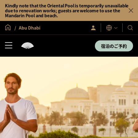
Kindly note that the Oriental Pool is temporarily unavailable
due to renovation works; guests are welcome to use the
Mandarin Pool and beach.
グローバル ホーム
Abu Dhabi
サ
当
表
イ
示
社
ン
言
イ
の
宿泊のご予約
語
ン
ホ
／
テ
今
す
ル
ぐ
＆
入
会
リ
ゾ
ー
ト