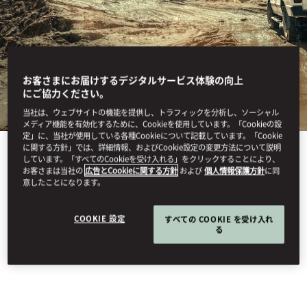
お客さまにお届けするデジタルサービス体験の向上
にご協力ください。
当社は、ウェブサイトの機能を提供し、トラフィックを分析し、ソーシャル
メディア機能を有効化するために、Cookieを使用しています。「Cookieの設
定」に、当社が使用している各種Cookieについて記載しています。「Cookie
に関する方針」では、詳細情報、およびCookie設定の変更方法について説明
View All
しています。「すべてのCookieを受け入れる」をクリックすることにより、
お客さまは当社の
広告とCookieに関する方針
および
個人情報保護方針
に同
意したことになります。
BODRUM SAFARI
COOKIE 設定
すべての COOKIE を受け入れ
る
JEEP TOUR