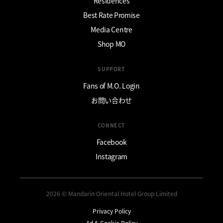
Residences
Best Rate Promise
Media Centre
Shop MO
SUPPORT
Fans of M.O. Login
お問い合わせ
CONNECT
Facebook
Instagram
2026 © Mandarin Oriental Hotel Group Limited
Privacy Policy
Ad & Cookie Policy