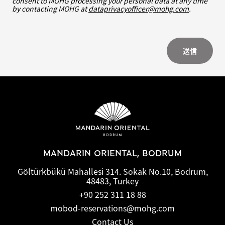
consent to MOHG processing your personal data at any time
by contacting MOHG at
dataprivacyofficer@mohg.com
.
送信
MANDARIN ORIENTAL, BODRUM
Göltürkbükü Mahallesi 314. Sokak No.10, Bodrum,
48483, Turkey
+90 252 311 18 88
mobod-reservations@mohg.com
Contact Us