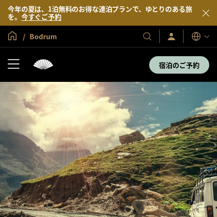
今年の夏は、1泊無料のお得な連泊プランで、ゆとりのある旅
を。
今すぐご予約
グローバル ホーム
Bodrum
サ
当
表
イ
示
社
ン
言
の
イ
宿泊のご予約
語
ン
ホ
／
テ
今
す
ル
ぐ
＆
入
会
リ
ゾ
ー
ト