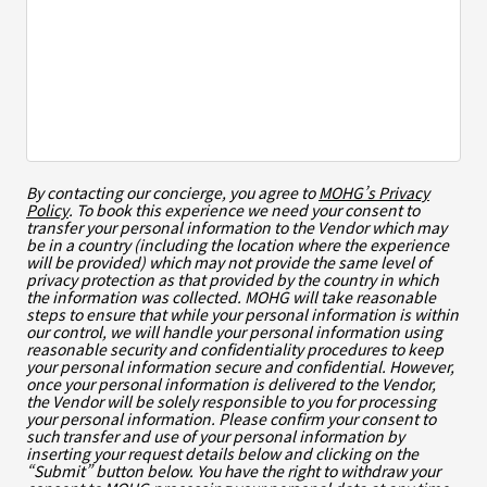
By contacting our concierge, you agree to
MOHG’s Privacy
Policy
. To book this experience we need your consent to
transfer your personal information to the Vendor which may
be in a country (including the location where the experience
will be provided) which may not provide the same level of
privacy protection as that provided by the country in which
the information was collected. MOHG will take reasonable
steps to ensure that while your personal information is within
our control, we will handle your personal information using
reasonable security and confidentiality procedures to keep
your personal information secure and confidential. However,
once your personal information is delivered to the Vendor,
the Vendor will be solely responsible to you for processing
your personal information. Please confirm your consent to
such transfer and use of your personal information by
inserting your request details below and clicking on the
“Submit” button below. You have the right to withdraw your