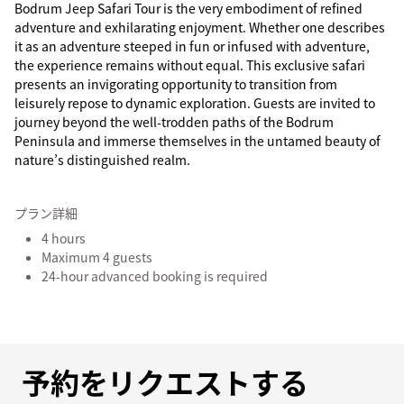
Bodrum Jeep Safari Tour is the very embodiment of refined
adventure and exhilarating enjoyment. Whether one describes
it as an adventure steeped in fun or infused with adventure,
the experience remains without equal. This exclusive safari
presents an invigorating opportunity to transition from
leisurely repose to dynamic exploration. Guests are invited to
journey beyond the well-trodden paths of the Bodrum
Peninsula and immerse themselves in the untamed beauty of
nature’s distinguished realm.
プラン詳細
4 hours
Maximum 4 guests
24-hour advanced booking is required
予約をリクエストする
予約をリクエストする