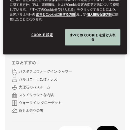
に関する方針」では、詳細情報、およびCookie設定の変更方法について説明
しています。「すべてのCookieを受け入れる」をクリックすることにより、
SEA VIEW ROOM
お客さまは当社の
広告とCookieに関する方針
および
個人情報保護方針
に同
意したことになります。
Enjoying stunning views over the Aegean sea, many of
these thoughtfully designed rooms also feature balconies
COOKIE 設定
すべての COOKIE を受け入れ
or outside terraces complete with dining area and
る
sunbeds.
主なおすすめ：
バスタブとウォークイン シャワー
バルコニーまたはテラス
大理石のバスルーム
スタイリッシュな内装
ウォークイン クローゼット
寄せ木張りの床