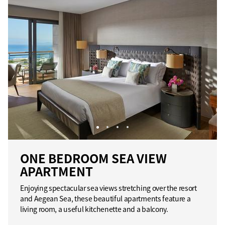
ONE BEDROOM SEA VIEW
APARTMENT
Enjoying spectacular sea views stretching over the resort
and Aegean Sea, these beautiful apartments feature a
living room, a useful kitchenette and a balcony.