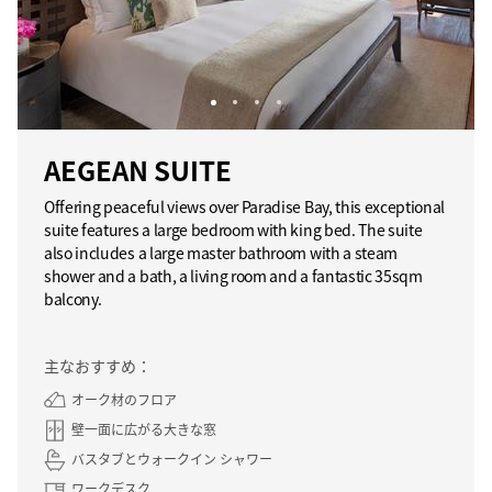
AEGEAN SUITE
Offering peaceful views over Paradise Bay, this exceptional
suite features a large bedroom with king bed. The suite
also includes a large master bathroom with a steam
shower and a bath, a living room and a fantastic 35sqm
balcony.
主なおすすめ：
オーク材のフロア
壁一面に広がる大きな窓
バスタブとウォークイン シャワー
ワークデスク