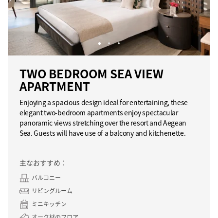
TWO BEDROOM SEA VIEW
APARTMENT
Enjoying a spacious design ideal for entertaining, these
elegant two-bedroom apartments enjoy spectacular
panoramic views stretching over the resort and Aegean
Sea. Guests will have use of a balcony and kitchenette.
主なおすすめ：
バルコニー
リビングルーム
ミニキッチン
オーク材のフロア