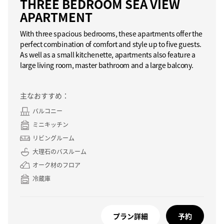
THREE BEDROOM SEA VIEW
APARTMENT
With three spacious bedrooms, these apartments offer the
perfect combination of comfort and style up to five guests.
As well as a small kitchenette, apartments also feature a
large living room, master bathroom and a large balcony.
主なおすすめ：
バルコニー
ミニキッチン
リビングルーム
大理石のバスルーム
オーク材のフロア
冷蔵庫
プラン詳細
予約