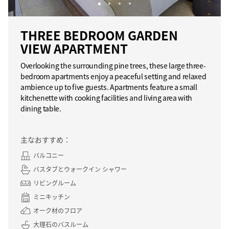
THREE BEDROOM GARDEN
VIEW APARTMENT
Overlooking the surrounding pine trees, these large three-
bedroom apartments enjoy a peaceful setting and relaxed
ambience up to five guests. Apartments feature a small
kitchenette with cooking facilities and living area with
dining table.
主なおすすめ：
バルコニー
バスタブとウォークイン シャワー
リビングルーム
ミニキッチン
オーク材のフロア
大理石のバスルーム