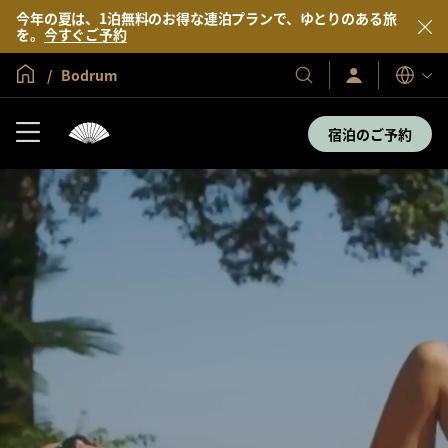
今年の夏は、1泊無料のお得な連泊プランで、ゆとりのある旅
を。
今すぐご予約
グローバル ホーム
Bodrum
サ
当
表
イ
示
社
ン
言
の
イ
宿泊のご予約
語
ン
ホ
／
テ
今
す
ル
ぐ
＆
入
会
リ
ゾ
ー
ト