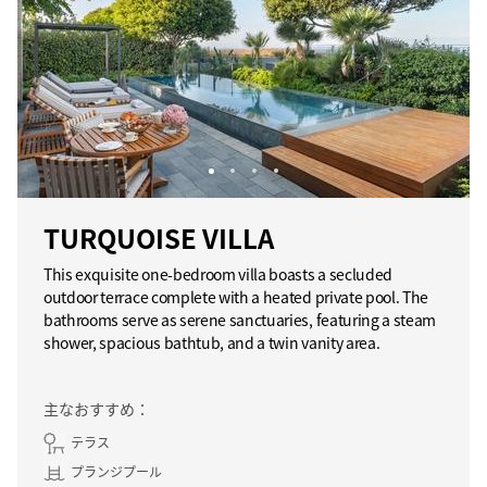
TURQUOISE VILLA
This exquisite one-bedroom villa boasts a secluded
outdoor terrace complete with a heated private pool. The
bathrooms serve as serene sanctuaries, featuring a steam
shower, spacious bathtub, and a twin vanity area.
主なおすすめ：
テラス
プランジプール