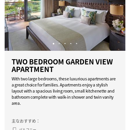
TWO BEDROOM GARDEN VIEW
APARTMENT
With two large bedrooms, these luxurious apartments are
a great choice for families. Apartments enjoy a stylish
layout with a spacious living room, small kitchenette and
bathroom complete with walk-in shower and twin vanity
area.
主なおすすめ：
バルコニー