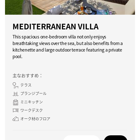
MEDITERRANEAN VILLA
This spacious one-bedroom villa not only enjoys
breathtaking views over the sea, but also benefits from a
kitchenette and large outdoor terrace featuring a private
pool.
主なおすすめ：
テラス
プランジプール
ミニキッチン
ワークデスク
オーク材のフロア