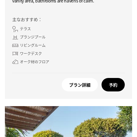
vanity area, bathrooms are havens of calm.
主なおすすめ：
テラス
プランジプール
リビングルーム
ワークデスク
オーク材のフロア
プラン詳細
予約