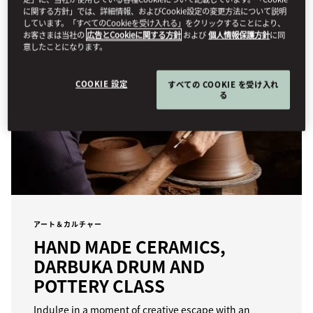
に関する方針」では、詳細情報、およびCookie設定の変更方法について説明
しています。「すべてのCookieを受け入れる」をクリックすることにより、
お客さまは当社の
広告とCookieに関する方針
および
個人情報保護方針
に同
意したことになります。
COOKIE 設定
すべての COOKIE を受け入れ
る
アート＆カルチャー
HAND MADE CERAMICS,
DARBUKA DRUM AND
POTTERY CLASS
Indulge in a moment of creative escape with an