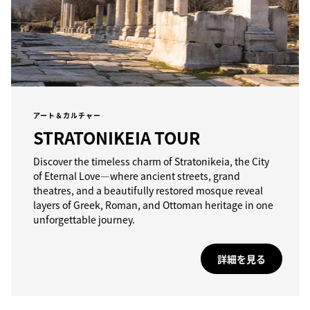
アート＆カルチャー
STRATONIKEIA TOUR
Discover the timeless charm of Stratonikeia, the City
of Eternal Love—where ancient streets, grand
theatres, and a beautifully restored mosque reveal
layers of Greek, Roman, and Ottoman heritage in one
unforgettable journey.
詳細を見る