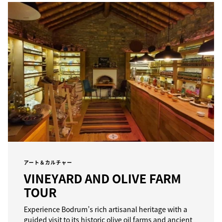
アート＆カルチャー
VINEYARD AND OLIVE FARM
TOUR
Experience Bodrum’s rich artisanal heritage with a
guided visit to its historic olive oil farms and ancient