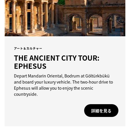
アート＆カルチャー
THE ANCIENT CITY TOUR:
EPHESUS
Depart Mandarin Oriental, Bodrum at Göltürkbükü
and board your luxury vehicle. The two-hour drive to
Ephesus will allow you to enjoy the scenic
countryside.
詳細を見る