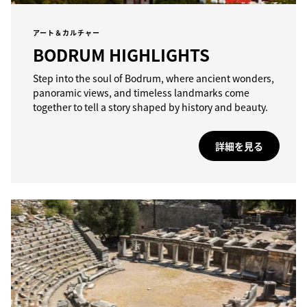
アート＆カルチャー
BODRUM HIGHLIGHTS
Step into the soul of Bodrum, where ancient wonders,
panoramic views, and timeless landmarks come
together to tell a story shaped by history and beauty.
詳細を見る