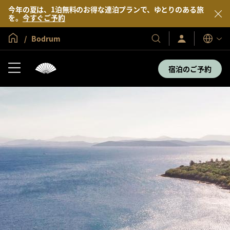
今年の夏は、1泊無料のお得な連泊プランで、ゆとりのある旅
を。
今すぐご予約
グローバル ホーム
Bodrum
サ
当
表
イ
示
社
ン
言
の
イ
宿泊のご予約
語
ン
ホ
／
テ
今
す
ル
ぐ
＆
入
会
リ
ゾ
ー
ト