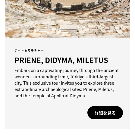
アート＆カルチャー
PRIENE, DIDYMA, MILETUS
Embark on a captivating journey through the ancient
wonders surrounding Izmir, Türkiye’s third-largest
city. This exclusive tour invites you to explore three
extraordinary archaeological sites: Priene, Miletus,
and the Temple of Apollo at Didyma.
詳細を見る