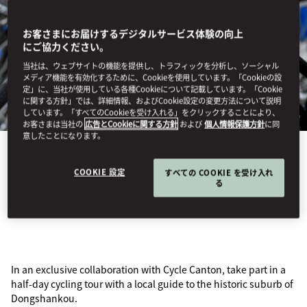
お客さまにお届けするデジタルサービス体験の向上
にご協力ください。
当社は、ウェブサイトの機能を提供し、トラフィックを分析し、ソーシャル
メディア機能を有効化するために、Cookieを使用しています。「Cookieの設
定」に、当社が使用している各種Cookieについて記載しています。「Cookie
に関する方針」では、詳細情報、およびCookie設定の変更方法について説明
しています。「すべてのCookieを受け入れる」をクリックすることにより、
お客さまは当社の
広告とCookieに関する方針
および
個人情報保護方針
に同
意したことになります。
View All
COOKIE 設定
すべての COOKIE を受け入れ
る
CYCLE CANTON
In an exclusive collaboration with Cycle Canton, take part in a
half-day cycling tour with a local guide to the historic suburb of
Dongshankou.