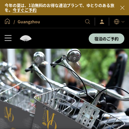
今年の夏は、1泊無料のお得な連泊プランで、ゆとりのある旅
を。
今すぐご予約
グローバル ホーム
Guangzhou
サ
当
表
イ
示
社
ン
言
の
イ
宿泊のご予約
語
ン
ホ
／
テ
今
す
ル
ぐ
＆
入
会
リ
ゾ
ー
ト