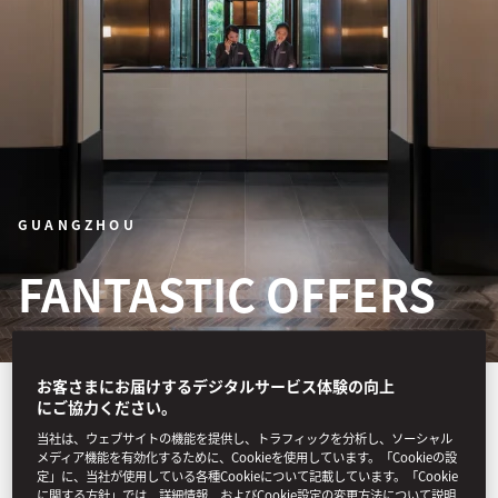
GUANGZHOU
FANTASTIC OFFERS
お客さまにお届けするデジタルサービス体験の向上
Enjoy flexibility in your
にご協力ください。
travel and treat yourself
当社は、ウェブサイトの機能を提供し、トラフィックを分析し、ソーシャル
メディア機能を有効化するために、Cookieを使用しています。「Cookieの設
定」に、当社が使用している各種Cookieについて記載しています。「Cookie
with one of our enticing
に関する方針」では、詳細情報、およびCookie設定の変更方法について説明