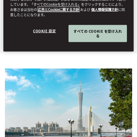
しています。「すべてのCookieを受け入れる」をクリックすることにより、
packages below at
お客さまは当社の
広告とCookieに関する方針
および
個人情報保護方針
に同
意したことになります。
Mandarin Oriental,
Guangzhou.
COOKIE 設定
すべての COOKIE を受け入れ
る