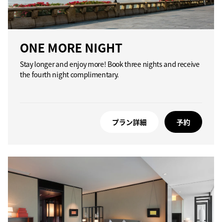
ONE MORE NIGHT
Stay longer and enjoy more! Book three nights and receive
the fourth night complimentary.
プラン詳細
予約