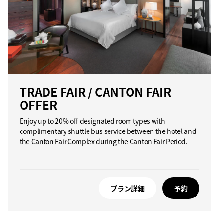
TRADE FAIR / CANTON FAIR
OFFER
Enjoy up to 20% off designated room types with
complimentary shuttle bus service between the hotel and
the Canton Fair Complex during the Canton Fair Period.
プラン詳細
予約