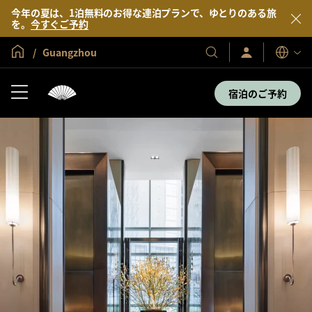
今年の夏は、1泊無料のお得な連泊プランで、ゆとりのある旅
を。
今すぐご予約
グローバル ホーム
Guangzhou
サ
当
表
イ
示
社
ン
言
の
イ
宿泊のご予約
語
ン
ホ
／
テ
今
す
ル
ぐ
＆
入
会
リ
ゾ
ー
ト