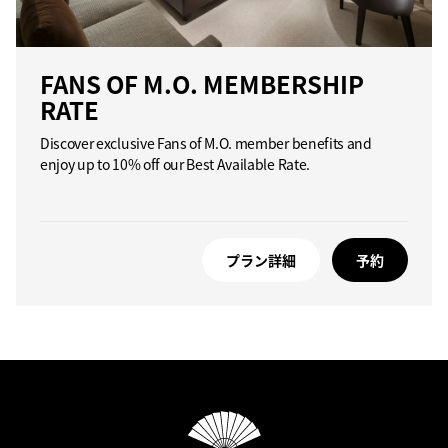
FANS OF M.O. MEMBERSHIP
RATE
Discover exclusive Fans of M.O. member benefits and
enjoy up to 10% off our Best Available Rate.
プラン詳細
予約