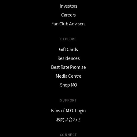
Investors
Careers
Fan Club Advisors
EXPLORE
Gift Cards
Residences
Best Rate Promise
Media Centre
Shop MO
SUPPORT
Fans of M.O. Login
お問い合わせ
CONNECT