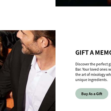
GIFT A MEM
Discover the perfect g
Bar. Your loved ones w
the art of mixology w
unique ingredients.
Buy As a Gift