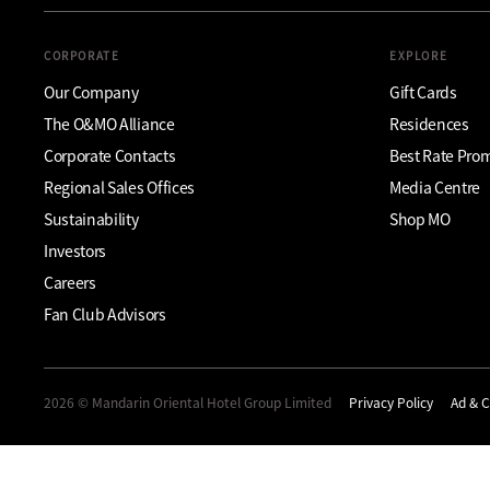
CORPORATE
EXPLORE
Our Company
Gift Cards
The O&MO Alliance
Residences
Corporate Contacts
Best Rate Pro
Regional Sales Offices
Media Centre
Sustainability
Shop MO
Investors
Careers
Fan Club Advisors
2026 © Mandarin Oriental Hotel Group Limited
Privacy Policy
Ad & C