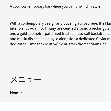
A cool, contemporary bar where you can unwind in style.
With a contemporary design and buzzing atmosphere, the Mand
interiors, by Adam D. Tihany, are centred around a rectangular
and a gold geometric patterned frosted glass wall backdrop a
and mocktails can be enjoyed alongside a dedicated Caviar m
dedicated ‘Time for Aperitivo’ menu from the Mandarin Bar.
メニュー
Menu