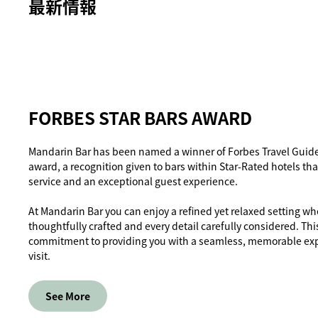
最新情報
FORBES STAR BARS AWARD
Mandarin Bar has been named a winner of Forbes Travel Guide’
award, a recognition given to bars within Star-Rated hotels th
service and an exceptional guest experience.
At Mandarin Bar you can enjoy a refined yet relaxed setting whe
thoughtfully crafted and every detail carefully considered. Thi
commitment to providing you with a seamless, memorable exp
visit.
See More