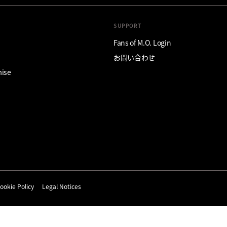
SUPPORT
Fans of M.O. Login
お問い合わせ
mise
ookie Policy
Legal Notices