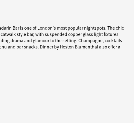
arin Bar is one of London's most popular nightspots. The chic
 catwalk style bar, with suspended copper glass light fixtures
dding drama and glamour to the setting. Champagne, cocktails
enu and bar snacks. Dinner by Heston Blumenthal also offer a