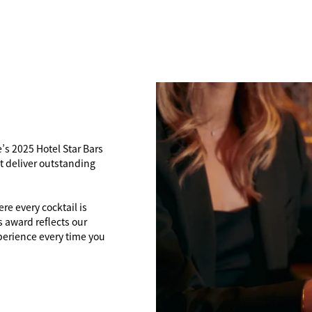
s 2025 Hotel Star Bars
at deliver outstanding
re every cocktail is
s award reflects our
erience every time you