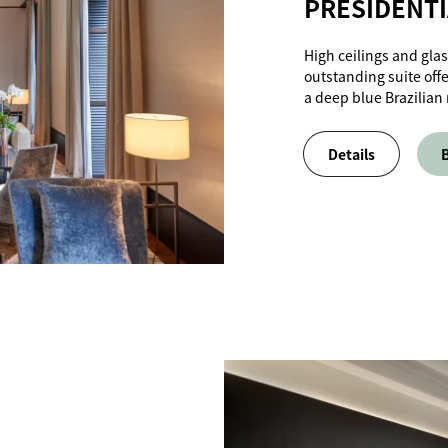
PRESIDENTI
High ceilings and glass
outstanding suite off
a deep blue Brazilian 
Details