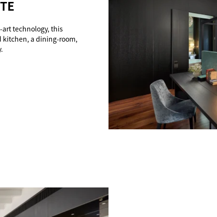
ITE
art technology, this
d kitchen, a dining-room,
.