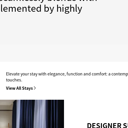
plemented by highly
Elevate your stay with elegance, function and comfort: a contempo
touches.
View All Stays
DESIGNER S