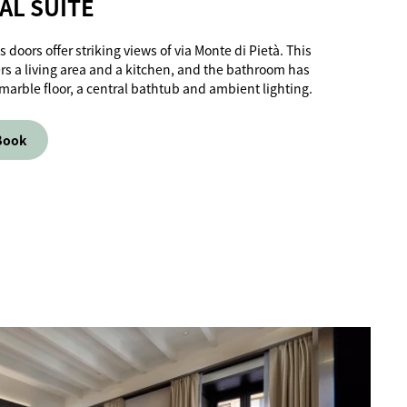
AL SUITE
 doors offer striking views of via Monte di Pietà. This
ers a living area and a kitchen, and the bathroom has
marble floor, a central bathtub and ambient lighting.
Book