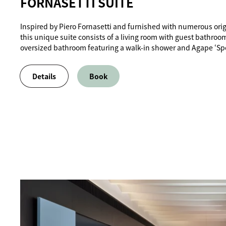
FORNASETTI SUITE
Inspired by Piero Fornasetti and furnished with numerous orig
this unique suite consists of a living room with guest bathro
oversized bathroom featuring a walk-in shower and Agape ‘Sp
Details
Book