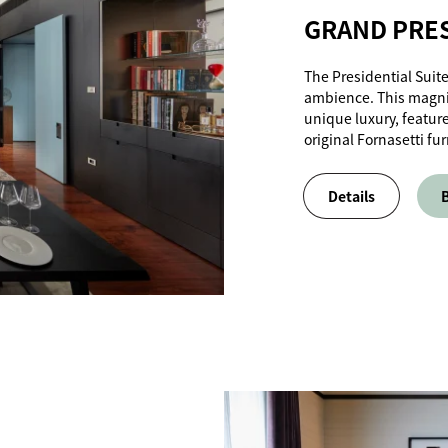
GRAND PRES
The Presidential Suite
ambience. This magni
unique luxury, featur
original Fornasetti fu
Details