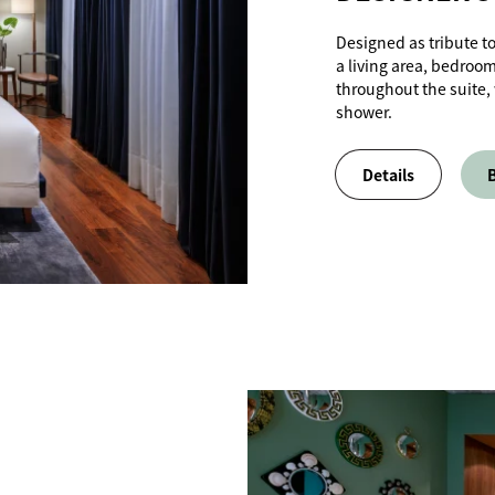
Designed as tribute to 
a living area, bedroo
throughout the suite,
shower.
Details