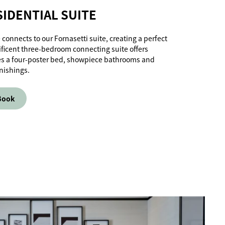
IDENTIAL SUITE
 connects to our Fornasetti suite, creating a perfect
ficent three-bedroom connecting suite offers
es a four-poster bed, showpiece bathrooms and
rnishings.
Book