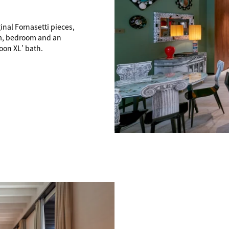
inal Fornasetti pieces,
om, bedroom and an
oon XL’ bath.