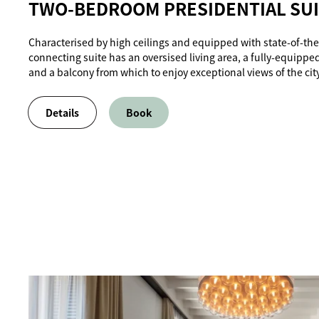
TWO-BEDROOM PRESIDENTIAL SU
Characterised by high ceilings and equipped with state-of-the-
connecting suite has an oversised living area, a fully-equippe
and a balcony from which to enjoy exceptional views of the city
Details
Book