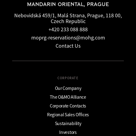
MANDARIN ORIENTAL, PRAGUE
Nebovidská 459/1, Malá Strana, Prague, 118 00,
Czech Republic
+420 233 088 888
moprg-reservations@mohg.com
Contact Us
CORPORATE
Our Company
The O&MO Alliance
Corporate Contacts
Regional Sales Offices
Sustainability
Investors