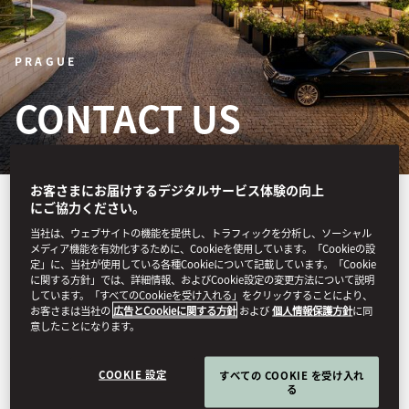
PRAGUE
CONTACT US
お客さまにお届けするデジタルサービス体験の向上
Discover more about our
にご協力ください。
当社は、ウェブサイトの機能を提供し、トラフィックを分析し、ソーシャル
central location and how to
メディア機能を有効化するために、Cookieを使用しています。「Cookieの設
定」に、当社が使用している各種Cookieについて記載しています。「Cookie
find us with our easy-to-use
に関する方針」では、詳細情報、およびCookie設定の変更方法について説明
しています。「すべてのCookieを受け入れる」をクリックすることにより、
maps and detailed
お客さまは当社の
広告とCookieに関する方針
および
個人情報保護方針
に同
意したことになります。
directions.
COOKIE 設定
すべての COOKIE を受け入れ
る