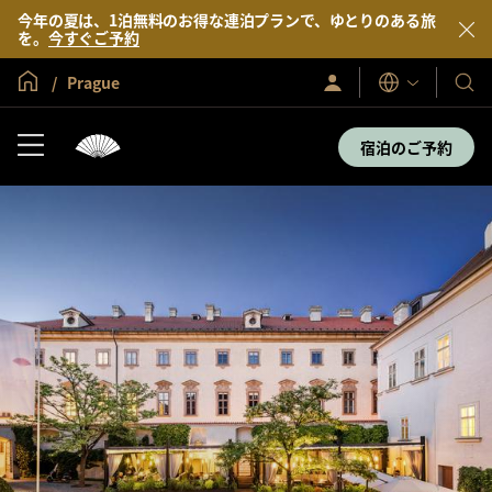
今年の夏は、1泊無料のお得な連泊プランで、ゆとりのある旅
を。
今すぐご予約
グローバル ホーム
Prague
サ
当
表
イ
示
社
ン
言
イ
の
宿泊のご予約
語
ン
ホ
／
テ
今
す
ル
ぐ
＆
入
会
リ
ゾ
ー
ト