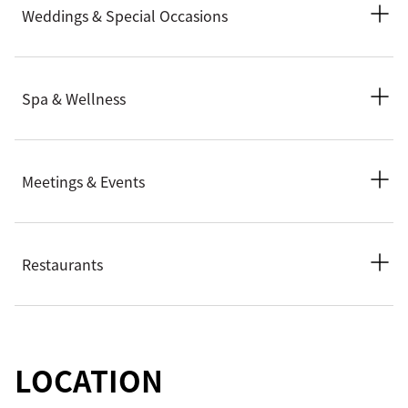
Weddings & Special Occasions
Email:
moprg-sales@mohg.com
Phone: +420 233 088 751
Spa & Wellness
Email:
moprg-weddings@mohg.com
Phone: +420 233 088 655
Meetings & Events
Email:
moprg-spa@mohg.com
Phone: +420 233 088 612
Restaurants
Email:
moprg-sales@mohg.com
Phone: +420 233 088 776
Email:
spices@mohg.com
LOCATION