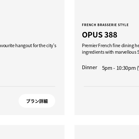
FRENCH BRASSERIE STYLE
OPUS 388
vourite hangout for the city’s
Premier French fine dining he
ingredients with marvellous 
Dinner
5pm - 10:30pm 
プラン詳細