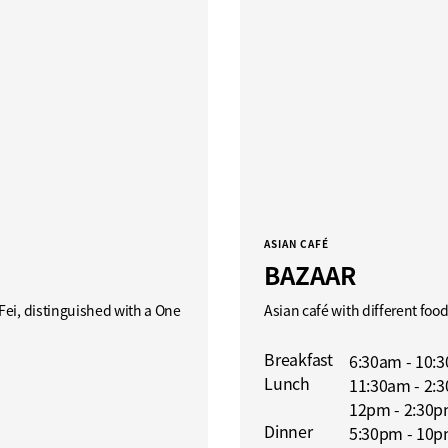
ASIAN CAFÉ
BAZAAR
Fei, distinguished with a One
Asian café with different food
Breakfast
6:30am - 10:
Lunch
11:30am - 2:3
12pm - 2:30p
Dinner
5:30pm - 10p