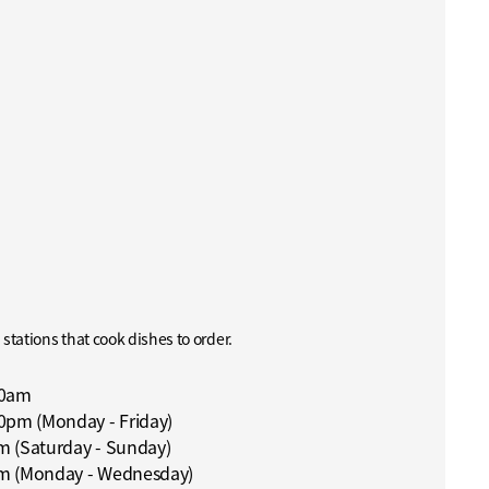
 stations that cook dishes to order.
30am
0pm (Monday - Friday)
m (Saturday - Sunday)
m (Monday - Wednesday)