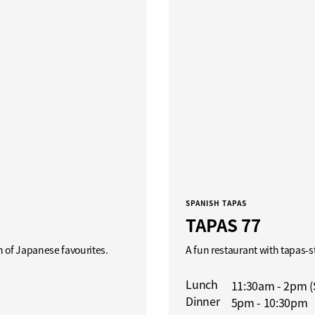
SPANISH TAPAS
TAPAS 77
n of Japanese favourites.
A fun restaurant with tapas-s
Lunch
11:30am - 2pm (
Dinner
5pm - 10:30pm