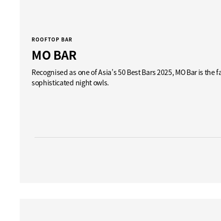
ROOFTOP BAR
MO BAR
Recognised as one of Asia’s 50 Best Bars 2025, MO Bar is the fa
sophisticated night owls.