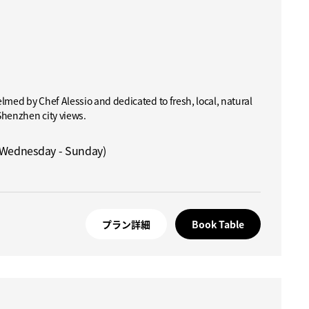
lmed by Chef Alessio and dedicated to fresh, local, natural
Shenzhen city views.
(Wednesday - Sunday)
プラン詳細
Book Table