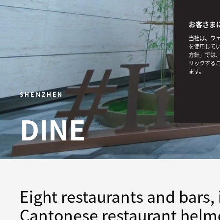
お客さま
当社は、ウェ
を使用してい
方針」では、
リックする
ます。
SHENZHEN
DINE
Eight restaurants and bars, 
Cantonese restaurant helme