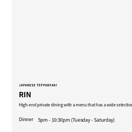
JAPANESE TEPPANYAKI
RIN
High-end private dining with a menu that has a wide selectio
Dinner
5pm - 10:30pm (Tuesday - Saturday)