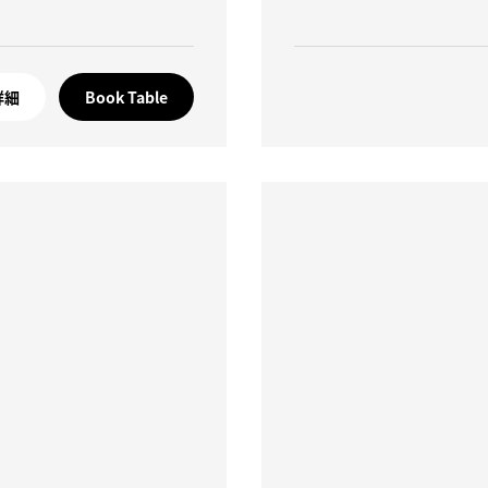
詳細
Book Table