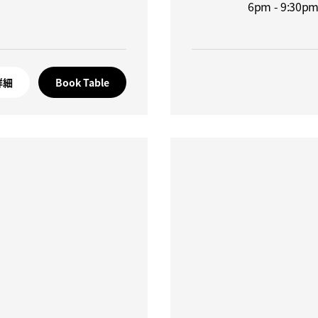
6pm - 9:30pm
詳細
Book Table