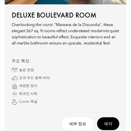
DELUXE BOULEVARD ROOM
Overlooking the iconic "Manzana de la Discordia", these
elegant 367 sq. ft rooms reflect understated modernist quiet
sophistication to beautiful effect. Exquisite interiors and an
all-marble bathroom ensure an upscale, residential feel.
주요 특징:
높은 천장
오크 우드 원목 바닥
세련된 장식
워크인 샤워
Corian 욕실
세부 정보
예약