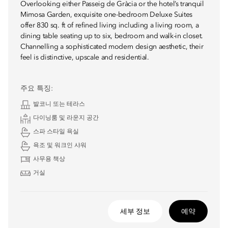
Overlooking either Passeig de Gràcia or the hotel’s tranquil
Mimosa Garden, exquisite one-bedroom Deluxe Suites
offer 830 sq. ft of refined living including a living room, a
dining table seating up to six, bedroom and walk-in closet.
Channelling a sophisticated modern design aesthetic, their
feel is distinctive, upscale and residential.
주요 특징:
발코니 또는 테라스
다이닝룸 및 라운지 공간
스파 스타일 욕실
욕조 및 워크인 샤워
사무용 책상
거실
세부 정보
예약