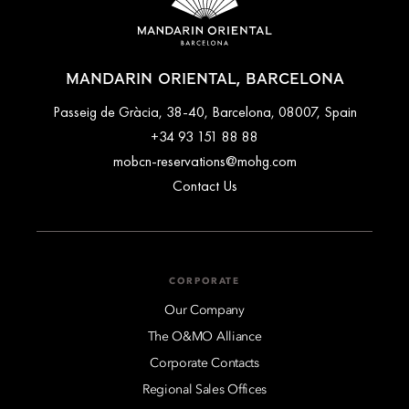
Minibar
Some rates may require advance payments and have different
cancellation requirements. For further information, please
contact the hotel directly.
MANDARIN ORIENTAL, BARCELONA
Passeig de Gràcia, 38-40, Barcelona, 08007, Spain
+34 93 151 88 88
mobcn-reservations@mohg.com
Contact Us
CORPORATE
Our Company
The O&MO Alliance
Corporate Contacts
Regional Sales Offices