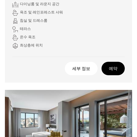
다이닝룸 및 라운지 공간
욕조 및 레인포레스트 샤워
침실 및 드레스룸
테라스
온수 욕조
최상층에 위치
세부 정보
예약