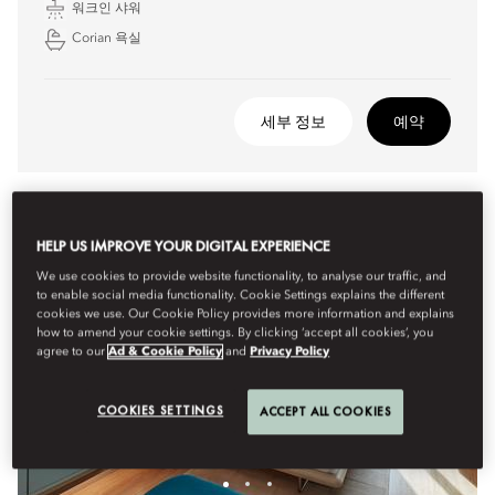
워크인 샤워
Corian 욕실
세부 정보
예약
HELP US IMPROVE YOUR DIGITAL EXPERIENCE
We use cookies to provide website functionality, to analyse our traffic, and
to enable social media functionality. Cookie Settings explains the different
cookies we use. Our Cookie Policy provides more information and explains
how to amend your cookie settings. By clicking ‘accept all cookies’, you
agree to our
Ad & Cookie Policy
and
Privacy Policy
COOKIES SETTINGS
ACCEPT ALL COOKIES