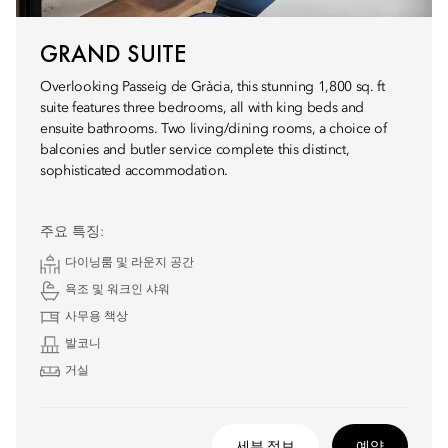
GRAND SUITE
Overlooking Passeig de Gràcia, this stunning 1,800 sq. ft
suite features three bedrooms, all with king beds and
ensuite bathrooms. Two living/dining rooms, a choice of
balconies and butler service complete this distinct,
sophisticated accommodation.
주요 특징:
다이닝룸 및 라운지 공간
욕조 및 워크인 샤워
사무용 책상
발코니
거실
세부 정보
예약