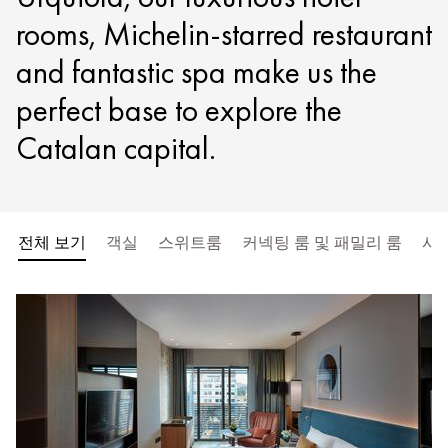
rooms, Michelin-starred restaurant
and fantastic spa make us the
perfect base to explore the
Catalan capital.
전체 보기
객실
스위트룸
커넥팅 룸 및 패밀리 룸
시