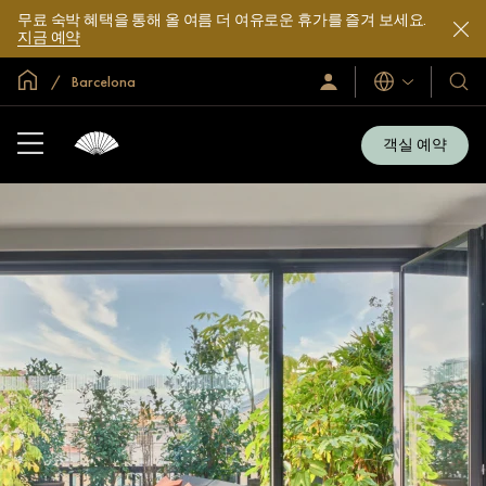
무료 숙박 혜택을 통해 올 여름 더 여유로운 휴가를 즐겨 보세요.
지금 예약
글로벌 홈
Barcelona
로
언
호
그
어
텔
인
및
/
객실 예약
지
리
금
조
가
입
트
소
개