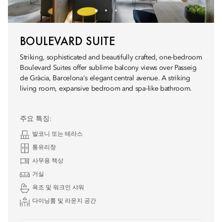
BOULEVARD SUITE
Striking, sophisticated and beautifully crafted, one-bedroom
Boulevard Suites offer sublime balcony views over Passeig
de Gràcia, Barcelona's elegant central avenue. A striking
living room, expansive bedroom and spa-like bathroom.
주요 특징:
발코니 또는 테라스
통유리창
사무용 책상
거실
욕조 및 워크인 샤워
다이닝룸 및 라운지 공간