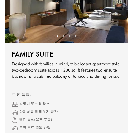
FAMILY SUITE
Designed with families in mind, this elegant apartment style
two-bedroom suite across 1,200 sq. ft features two ensuite
bathrooms, a sublime balcony or terrace and dining for six.
주요 특징:
발코니 또는 테라스
다이닝룸 및 라운지 공간
딸린 욕실(욕조 포함)
오크 우드 원목 바닥