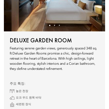
DELUXE GARDEN ROOM
Featuring serene garden views, generously spaced 348 sq.
ft Deluxe Garden Rooms promise a chic, design-forward
retreat in the heart of Barcelona. With high ceilings, light
wooden flooring, stylish interiors and a Corian bathroom,
they define understated refinement.
주요 특징:
높은 천장
오크 우드 원목 바닥
세련된 장식