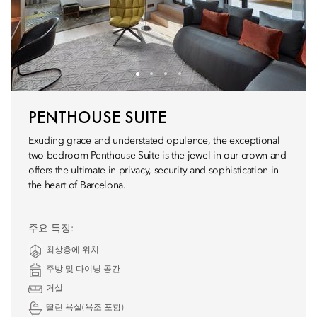
PENTHOUSE SUITE
Exuding grace and understated opulence, the exceptional
two-bedroom Penthouse Suite is the jewel in our crown and
offers the ultimate in privacy, security and sophistication in
the heart of Barcelona.
주요 특징:
최상층에 위치
주방 및 다이닝 공간
거실
딸린 욕실(욕조 포함)