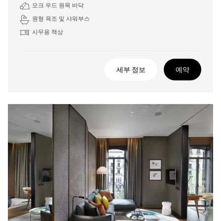
오크 우드 원목 바닥
원형 욕조 및 샤워부스
사무용 책상
세부 정보
예약