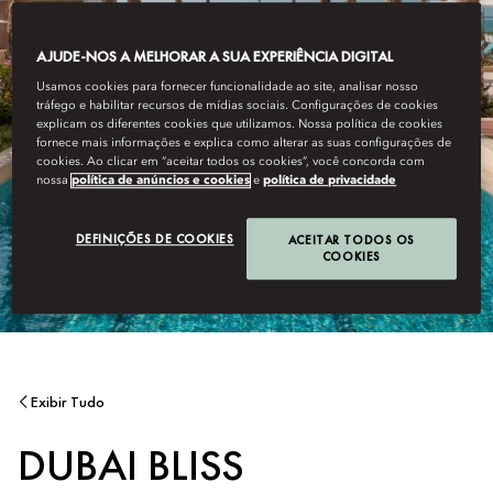
AJUDE-NOS A MELHORAR A SUA EXPERIÊNCIA DIGITAL
Usamos cookies para fornecer funcionalidade ao site, analisar nosso
tráfego e habilitar recursos de mídias sociais. Configurações de cookies
explicam os diferentes cookies que utilizamos. Nossa política de cookies
fornece mais informações e explica como alterar as suas configurações de
cookies. Ao clicar em “aceitar todos os cookies”, você concorda com
nossa
política de anúncios e cookies
e
política de privacidade
DEFINIÇÕES DE COOKIES
ACEITAR TODOS OS
COOKIES
Exibir Tudo
DUBAI BLISS