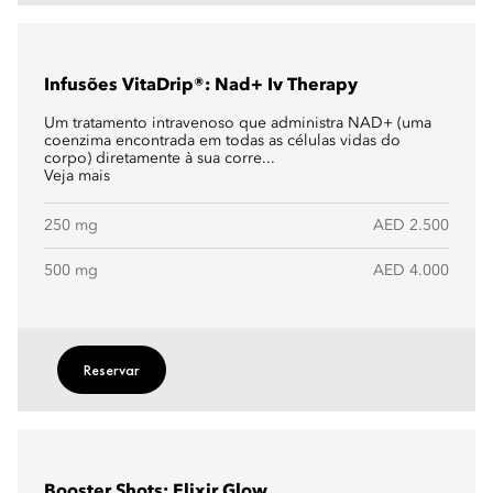
Infusões VitaDrip®: Nad+ Iv Therapy
Um tratamento intravenoso que administra NAD+ (uma
coenzima encontrada em todas as células vidas do
corpo) diretamente à sua corre...
Veja mais
250 mg
AED 2.500
500 mg
AED 4.000
Reservar
Booster Shots: Elixir Glow