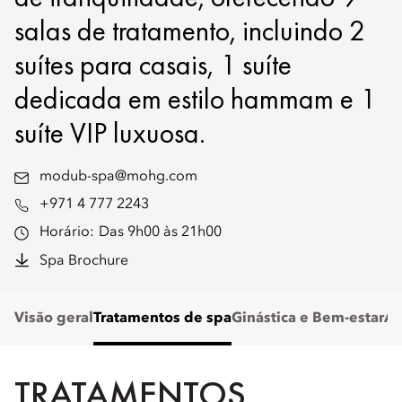
salas de tratamento, incluindo 2
suítes para casais, 1 suíte
dedicada em estilo hammam e 1
suíte VIP luxuosa.
modub-spa@mohg.com
+971 4 777 2243
Horário:
Das 9h00 às 21h00
Spa Brochure
Visão geral
Tratamentos de spa
Ginástica e Bem-estar
As
TRATAMENTOS