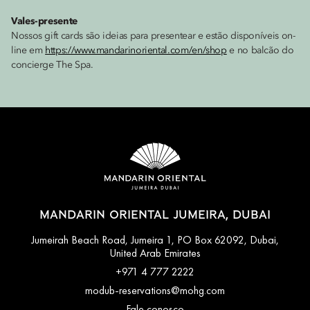
Vales-presente
Nossos gift cards são ideias para presentear e estão disponíveis on-
line em
https://www.mandarinoriental.com/en/shop
e no balcão do
concierge The Spa.
MANDARIN ORIENTAL JUMEIRA, DUBAI
Jumeirah Beach Road, Jumeira 1, PO Box 62092, Dubai,
United Arab Emirates
+971 4 777 2222
modub-reservations@mohg.com
Fale conosco