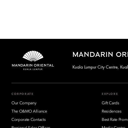
MANDARIN ORI
Kuala Lumpur City Centre, Ku
CORPORATE
EXPLORE
Our Company
Gift Cards
The O&MO Alliance
Residences
Corporate Contacts
Best Rate Prom
Regional Sales Offices
Media Centre