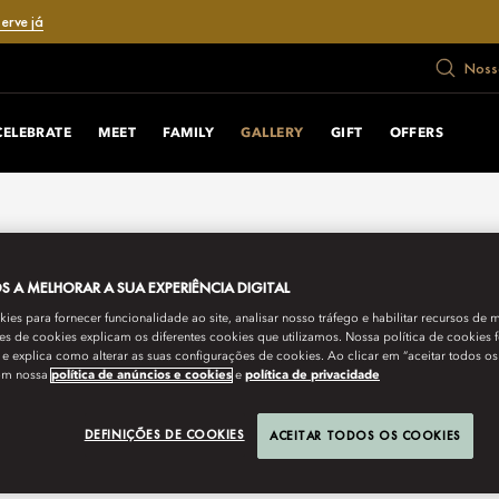
erve já
Nosso
CELEBRATE
MEET
FAMILY
GALLERY
GIFT
OFFERS
 A MELHORAR A SUA EXPERIÊNCIA DIGITAL
es para fornecer funcionalidade ao site, analisar nosso tráfego e habilitar recursos de m
s de cookies explicam os diferentes cookies que utilizamos. Nossa política de cookies 
e explica como alterar as suas configurações de cookies. Ao clicar em “aceitar todos os
om nossa
política de anúncios e cookies
e
política de privacidade
DEFINIÇÕES DE COOKIES
ACEITAR TODOS OS COOKIES