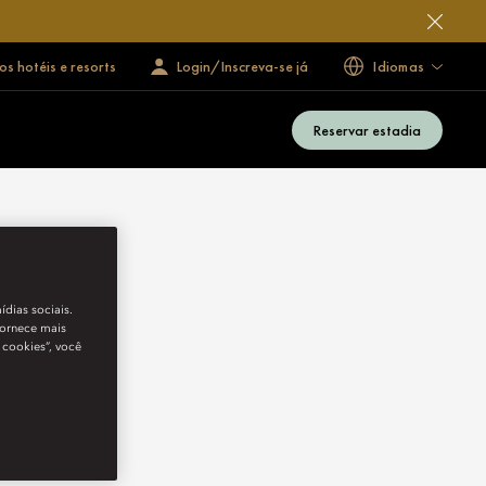
s hotéis e resorts
Login/Inscreva-se já
Idiomas
Reservar estadia
ídias sociais.
fornece mais
 cookies”, você