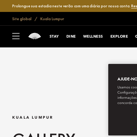
Prolongue sua estadia neste verão com uma diária por nossa conta.
Res
Site global
Kuala Lumpur
STAY
DINE
WELLNESS
EXPLORE
AJUDE-NOS
Usamos cooki
Configuraçõe
informações 
concorda c
KUALA LUMPUR