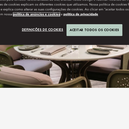
s de cookies explicam os diferentes cookies que utilizamos. Nossa política de cookies 
e explica como alterar as suas configurações de cookies. Ao clicar em “aceitar todos os
om nossa
política de anúncios e cookies
e
política de privacidade
DEFINIÇÕES DE COOKIES
ACEITAR TODOS OS COOKIES