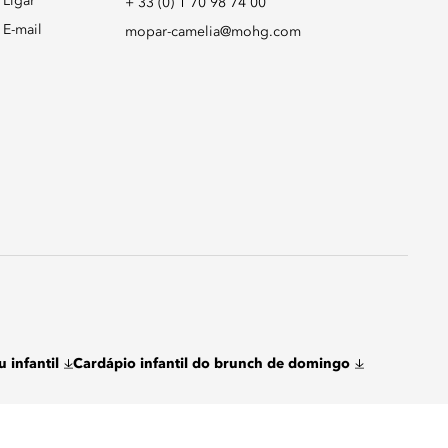
Ligar
+ 33 (0) 1 70 98 74 00
E-mail
mopar-camelia@mohg.com
 infantil
Cardápio infantil do brunch de domingo