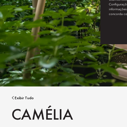
Configuraçõe
informações 
concorda c
Exibir Tudo
CAMÉLIA