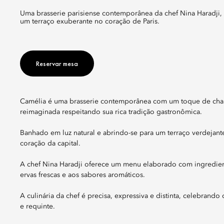
Uma brasserie parisiense contemporânea da chef Nina Haradji, celebrando a generosa culinária francesa sazonal, complementada por
um terraço exuberante no coração de Paris.
Reservar mesa
Camélia é uma brasserie contemporânea com um toque de charm
reimaginada respeitando sua rica tradição gastronômica.
Banhado em luz natural e abrindo-se para um terraço verdejante
coração da capital.
A chef Nina Haradji oferece um menu elaborado com ingredient
ervas frescas e aos sabores aromáticos.
A culinária da chef é precisa, expressiva e distinta, celebran
e requinte.