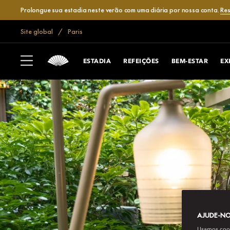
Prolongue sua estadia neste verão com uma diária por nossa conta.
Res
Site global
Paris
ESTADIA
REFEIÇÕES
BEM-ESTAR
EX
AJUDE-NOS
Usamos cooki