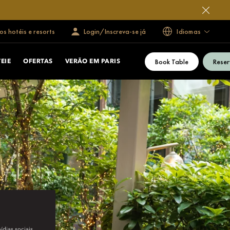
s hotéis e resorts
Login/Inscreva-se já
Idiomas
Book Table
Reser
EIE
OFERTAS
VERÃO EM PARIS
ídias sociais.