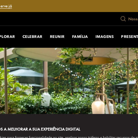
erve já
Nosso
PLORAR
CELEBRAR
REUNIR
FAMÍLIA
IMAGENS
PRESENT
 A MELHORAR A SUA EXPERIÊNCIA DIGITAL
es para fornecer funcionalidade ao site, analisar nosso tráfego e habilitar recursos de m