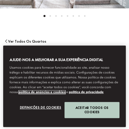
Ver Todos Os Quartos
SUÍTE MANDARIN
AJUDE-NOS A MELHORAR A SUA EXPERIÊNCIA DIGITAL
Usamos cookies para fornecer funcionalidade ao site, analisar nosso
PENTHOUSE
tráfego e habilitar recursos de mídias sociais. Configurações de cookies
explicam os diferentes cookies que utilizamos. Nossa política de cookies
fornece mais informações e explica como alterar as suas configurações de
cookies. Ao clicar em “aceitar todos os cookies”, você concorda com
Vistas sublimes do terraço e uma ampla área de estar e de
nossa
política de anúncios e cookies
e
política de privacidade
refeições permitem entretenimento verdadeiramente refinado.
O quarto principal inclui um banheiro elegante, além de outros
DEFINIÇÕES DE COOKIES
ACEITAR TODOS OS
destaques como o escritório e a academia privativa.
COOKIES