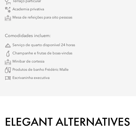
Terraço particular
Academia privativa
Mesa de refeições para oito pessoas
Comodidades incluem:
Serviço de quarto disponível 24 horas
Champanhe e frutas de boas-vindas
Minibar de cortesia
Produtos de banho Frédéric Malle
Escrivaninha executiva
ELEGANT ALTERNATIVES