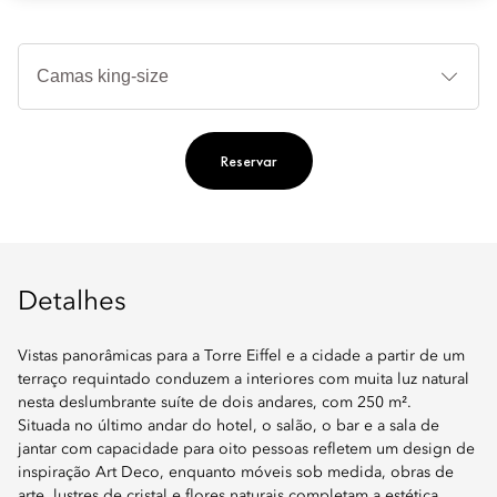
Ti
de
ca
Reservar
Detalhes
Vistas panorâmicas para a Torre Eiffel e a cidade a partir de um
terraço requintado conduzem a interiores com muita luz natural
nesta deslumbrante suíte de dois andares, com 250 m².
Situada no último andar do hotel, o salão, o bar e a sala de
jantar com capacidade para oito pessoas refletem um design de
inspiração Art Deco, enquanto móveis sob medida, obras de
arte, lustres de cristal e flores naturais completam a estética.