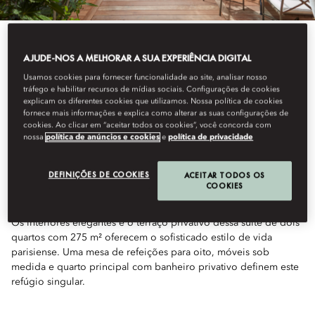
AJUDE-NOS A MELHORAR A SUA EXPERIÊNCIA DIGITAL
Usamos cookies para fornecer funcionalidade ao site, analisar nosso
tráfego e habilitar recursos de mídias sociais. Configurações de cookies
Ver Todos Os Quartos
explicam os diferentes cookies que utilizamos. Nossa política de cookies
fornece mais informações e explica como alterar as suas configurações de
cookies. Ao clicar em “aceitar todos os cookies”, você concorda com
SUÍTE PARISIAN
nossa
política de anúncios e cookies
e
política de privacidade
TERRACE
DEFINIÇÕES DE COOKIES
ACEITAR TODOS OS
COOKIES
Os interiores elegantes e o terraço privativo dessa suíte de dois
quartos com 275 m² oferecem o sofisticado estilo de vida
parisiense. Uma mesa de refeições para oito, móveis sob
medida e quarto principal com banheiro privativo definem este
refúgio singular.