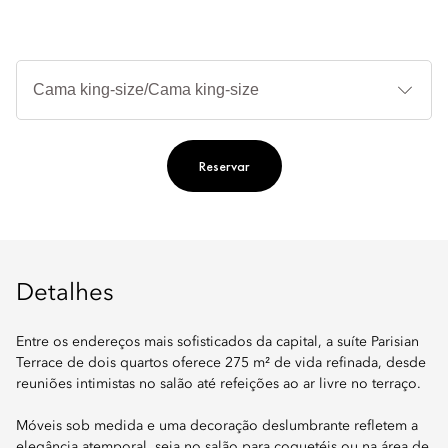
Ti
de
ca
Reservar
Detalhes
Entre os endereços mais sofisticados da capital, a suíte Parisian
Terrace de dois quartos oferece 275 m² de vida refinada, desde
reuniões intimistas no salão até refeições ao ar livre no terraço.
Móveis sob medida e uma decoração deslumbrante refletem a
elegância atemporal, seja no salão para coquetéis ou na área de