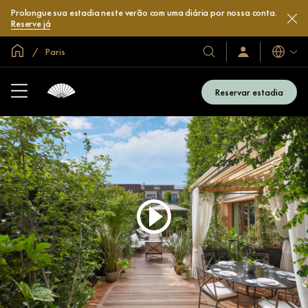
Prolongue sua estadia neste verão com uma diária por nossa conta.
Reserve já
Site global
Paris
Idiomas
Nossos
Login/Inscreva-
se
hotéis
já
e
Reservar estadia
resorts