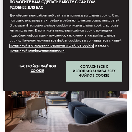
ПОМОГИТЕ НАМ СДЕЛАТЬ РАБОТУ С САЙТОМ
подарите себе незабываемые
УДОБНЕЕ ДЛЯ ВАС
Для обеспечения работы веб-сайта мы используем файлы cookie. С их
впечатления от путешествия.
помощью анализируется трафик и работают функции социальных сетей.
В разделе «Настройки файлов cookie» описаны файлы cookie, которые
мы используем. В политике в отношении файлов cookie приведена
подробная информация и пояснения, как изменять настройки файлов
cookie. Нажимая «принять все файлы cookie», вы соглашаетесь с нашей
политикой в отношении рекламы и файлов cookie
, а также с
политикой конфиденциальности
НАСТРОЙКИ ФАЙЛОВ
СОГЛАСИТЬСЯ С
COOKIE
ИСПОЛЬЗОВАНИЕМ ВСЕХ
ФАЙЛОВ COOKIE