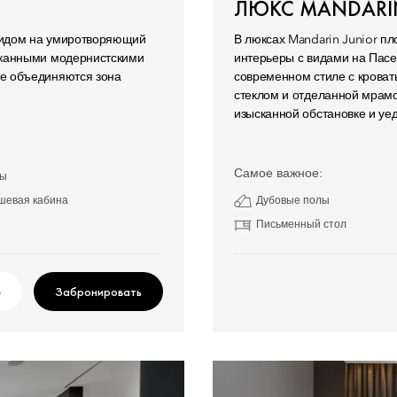
ЛЮКС MANDARIN
видом на умиротворяющий
В люксах Mandarin Junior п
сканными модернистскими
интерьеры с видами на Пасе
ые объединяются зона
современном стиле с кроват
стеклом и отделанной мрам
изысканной обстановке и у
Самое важное:
лы
шевая кабина
Дубовые полы
Письменный стол
е
Забронировать