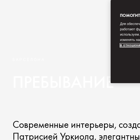
ПОМОГИТЕ
Для обеспеч
работают фу
используем.
изменять на
в отношени
БАРСЕЛОНА
ПРЕБЫВАНИЕ
Современные интерьеры, созд
Патрисией Уркиола, элегантны