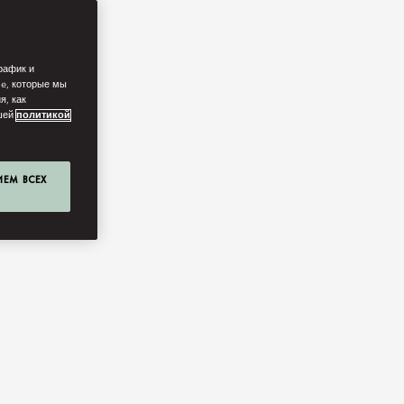
рафик и
ie, которые мы
я, как
ашей
политикой
ИЕМ ВСЕХ