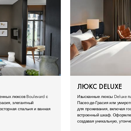
ЛЮКС DELUXE
нных люксов Boulevard с
Изысканные люксы Deluxe пл
расия, элегантный
Пасео-де-Грасия или умиро
осторная спальня и ванная
для проживания, включая го
встроенный шкаф. Оформлен
создавая уникальную, утонч