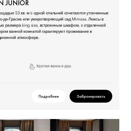
 JUNIOR
лощадью 53 кв. м с одной спальней сочетаются утонченные
о-де-Грасиа или умиротворяющий сад Mimosa. Люксы в
ью размера king size, встроенным шкафом, с отделенной
ором ванной комнатой гарантируют проживание в
единенной атмосфере.
Круглая ванна и душ
Подробнее
Забронировать