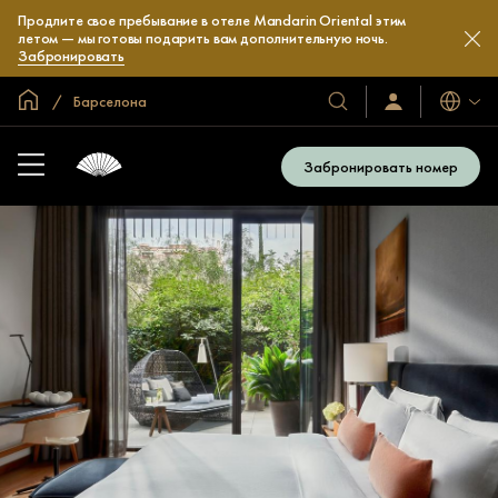
Продлите свое пребывание в отеле Mandarin Oriental этим
летом — мы готовы подарить вам дополнительную ночь.
Забронировать
Главная
Барселона
Языки
Наши
Войти/
зарегистрироват
отели
и
Забронировать номер
курорты