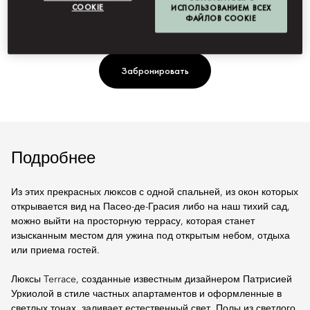
Ти
COOKIE
ИСПОЛЬЗОВАНИЕМ ВСЕХ
кр
ФАЙЛОВ COOKIE
Забронировать
Подробнее
Из этих прекрасных люксов с одной спальней, из окон которых
открывается вид на Пасео-де-Грасия либо на наш тихий сад,
можно выйти на просторную террасу, которая станет
изысканным местом для ужина под открытым небом, отдыха
или приема гостей.
Люксы Terrace, созданные известным дизайнером Патрисией
Уркиолой в стиле частных апартаментов и оформленные в
светлых тонах, заливает естественный свет. Полы из светлого