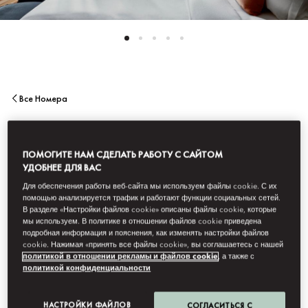
Все Номера
ЛЮКС TERRACE
ПОМОГИТЕ НАМ СДЕЛАТЬ РАБОТУ С САЙТОМ
УДОБНЕЕ ДЛЯ ВАС
Главной особенностью этих великолепных люксов площадью
Для обеспечения работы веб-сайта мы используем файлы cookie. С их
80 кв. м с одной спальней, из окон которых открывается вид
помощью анализируется трафик и работают функции социальных сетей.
на Пасео-де-Грасия либо на наш тихий сад, является
В разделе «Настройки файлов cookie» описаны файлы cookie, которые
впечатляющая терраса, предназначенная для ужинов и
мы используем. В политике в отношении файлов cookie приведена
отдыха под открытым небом.
подробная информация и пояснения, как изменять настройки файлов
cookie. Нажимая «принять все файлы cookie», вы соглашаетесь с нашей
политикой в отношении рекламы и файлов cookie
, а также с
политикой конфиденциальности
НАСТРОЙКИ ФАЙЛОВ
СОГЛАСИТЬСЯ С