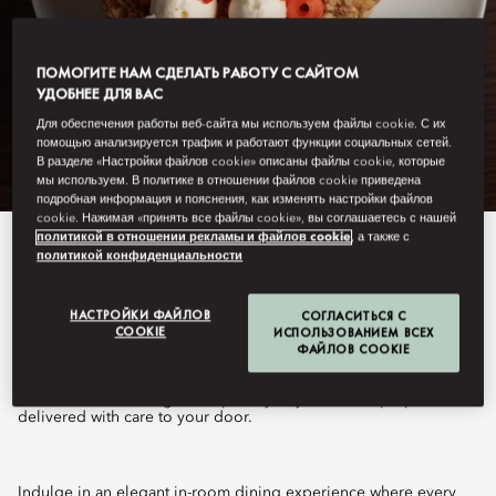
ПОМОГИТЕ НАМ СДЕЛАТЬ РАБОТУ С САЙТОМ
УДОБНЕЕ ДЛЯ ВАС
Для обеспечения работы веб-сайта мы используем файлы cookie. С их
помощью анализируется трафик и работают функции социальных сетей.
В разделе «Настройки файлов cookie» описаны файлы cookie, которые
мы используем. В политике в отношении файлов cookie приведена
подробная информация и пояснения, как изменять настройки файлов
cookie. Нажимая «принять все файлы cookie», вы соглашаетесь с нашей
политикой в отношении рекламы и файлов cookie
, а также с
View All
политикой конфиденциальности
IN-ROOM DINING
НАСТРОЙКИ ФАЙЛОВ
СОГЛАСИТЬСЯ С
COOKIE
ИСПОЛЬЗОВАНИЕМ ВСЕХ
ФАЙЛОВ COOKIE
Savour refined dining in the privacy of your room, prepared and
delivered with care to your door.
Indulge in an elegant in-room dining experience where every