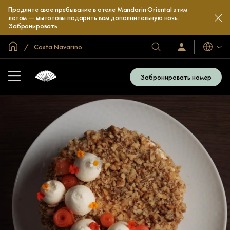
Продлите свое пребывание в отеле Mandarin Oriental этим
летом — мы готовы подарить вам дополнительную ночь.
Забронировать
Главная
Costa Navarino
Языки
Наши
Войти/
зарегистрироват
отели
и
Забронировать номер
курорты