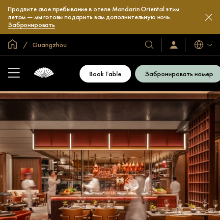
Продлите свое пребывание в отеле Mandarin Oriental этим
летом — мы готовы подарить вам дополнительную ночь.
Забронировать
Главная
Guangzhou
Языки
Наши
Войти/
зарегистрироват
отели
и
Book Table
Забронировать номер
курорты