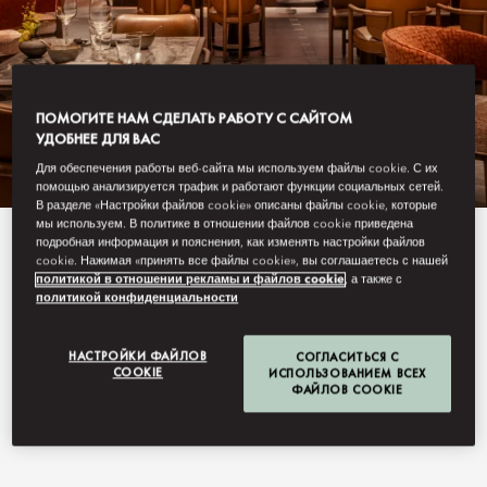
ПОМОГИТЕ НАМ СДЕЛАТЬ РАБОТУ С САЙТОМ
УДОБНЕЕ ДЛЯ ВАС
Для обеспечения работы веб-сайта мы используем файлы cookie. С их
помощью анализируется трафик и работают функции социальных сетей.
В разделе «Настройки файлов cookie» описаны файлы cookie, которые
мы используем. В политике в отношении файлов cookie приведена
подробная информация и пояснения, как изменять настройки файлов
View All
cookie. Нажимая «принять все файлы cookie», вы соглашаетесь с нашей
политикой в отношении рекламы и файлов cookie
, а также с
TANG
политикой конфиденциальности
НАСТРОЙКИ ФАЙЛОВ
СОГЛАСИТЬСЯ С
COOKIE
ИСПОЛЬЗОВАНИЕМ ВСЕХ
ФАЙЛОВ COOKIE
A bold new Chinese Bistro concept bringing the distinctive
Chaoshan flavours with Lingnan heritage to the table in a
modern social setting.