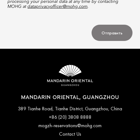
processing your personal data at any time by contacting
MOHG at
dataprivacyofficer@mohg.com
.
Отправить
MANDARIN ORIENTAL, GUANGZHOU
389 Tianhe Road, Tianhe District, Guangzhou, China
+86 (20) 3808 8888
mogzh-reservations@mohg.com
Contact Us