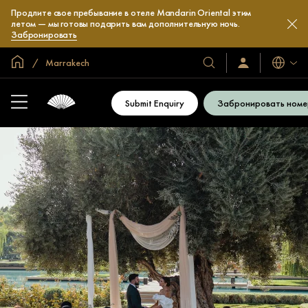
Продлите свое пребывание в отеле Mandarin Oriental этим
летом — мы готовы подарить вам дополнительную ночь.
Забронировать
Главная
Marrakech
Языки
Наши
Войти/
зарегистрироват
отели
и
Submit Enquiry
Забронировать номе
курорты