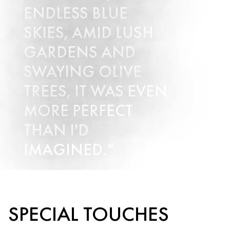
ENDLESS BLUE
SKIES, AMID LUSH
GARDENS AND
SWAYING OLIVE
TREES, IT WAS EVEN
MORE PERFECT
THAN I'D
IMAGINED.
Submit Enquiry
SPECIAL TOUCHES