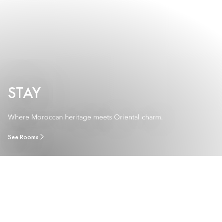
STAY
Where Moroccan heritage meets Oriental charm.
See Rooms