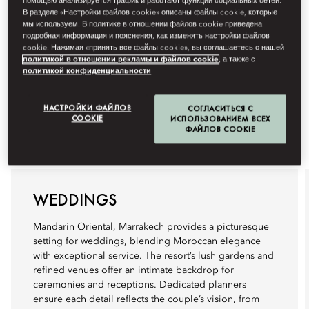
помощью анализируется трафик и работают функции социальных сетей.
В разделе «Настройки файлов cookie» описаны файлы cookie, которые
мы используем. В политике в отношении файлов cookie приведена
подробная информация и пояснения, как изменять настройки файлов
cookie. Нажимая «принять все файлы cookie», вы соглашаетесь с нашей
политикой в отношении рекламы и файлов cookie
, а также с
политикой конфиденциальности
НАСТРОЙКИ ФАЙЛОВ
СОГЛАСИТЬСЯ С
COOKIE
ИСПОЛЬЗОВАНИЕМ ВСЕХ
ФАЙЛОВ COOKIE
WEDDINGS
Mandarin Oriental, Marrakech provides a picturesque
setting for weddings, blending Moroccan elegance
with exceptional service. The resort’s lush gardens and
refined venues offer an intimate backdrop for
ceremonies and receptions. Dedicated planners
ensure each detail reflects the couple’s vision, from