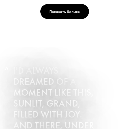
Показать больше
I'D ALWAYS
DREAMED OF A
MOMENT LIKE THIS,
SUNLIT, GRAND,
FILLED WITH JOY.
AND THERE, UNDER