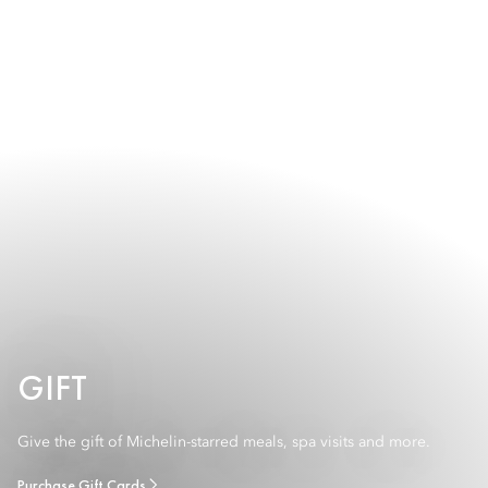
GIFT
Give the gift of Michelin-starred meals, spa visits and more.
Purchase Gift Cards