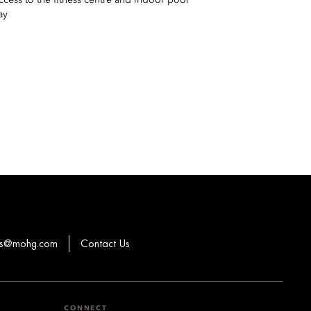
ay
ons@mohg.com
Contact Us
CONNECT