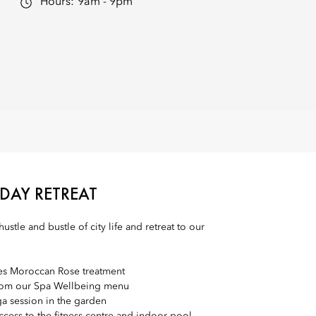
Hours:
9am - 9pm
DAY RETREAT
ustle and bustle of city life and retreat to our
es Moroccan Rose treatment
from our Spa Wellbeing menu
a session in the garden
cess to the fitness centre and indoor pool