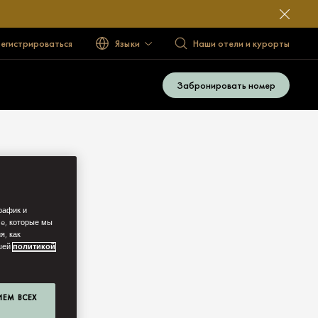
егистрироваться
Языки
Наши отели и курорты
Забронировать номер
рафик и
ie, которые мы
я, как
ашей
политикой
ИЕМ ВСЕХ