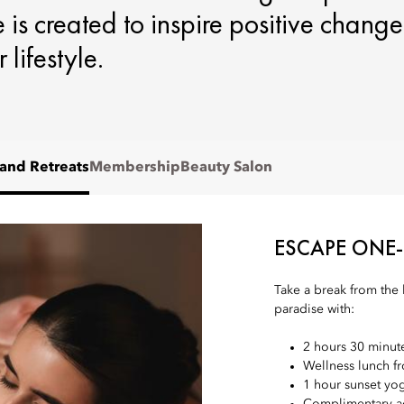
is created to inspire positive change
lifestyle.
and Retreats
Membership
Beauty Salon
ESCAPE ONE-
Take a break from the h
paradise with:
2 hours 30 minut
Wellness lunch 
1 hour sunset yog
Complimentary ac