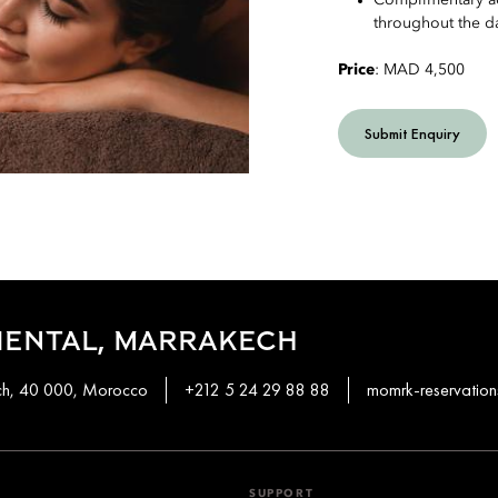
throughout the d
Price
: MAD 4,500
Submit Enquiry
IENTAL, MARRAKECH
ech, 40 000, Morocco
+212 5 24 29 88 88
momrk-reservati
SUPPORT