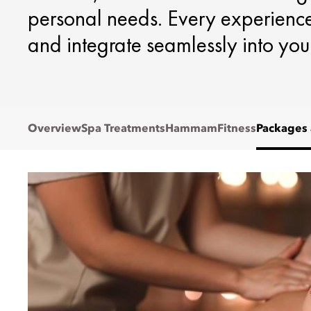
personal needs. Every experience 
and integrate seamlessly into your 
Overview
Spa Treatments
Hammam
Fitness
Packages 