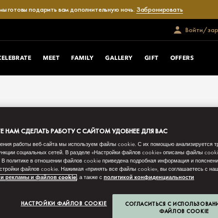
 мы готовы подарить вам дополнительную ночь.
Забронировать
Войти/зар
CELEBRATE
MEET
FAMILY
GALLERY
GIFT
OFFERS
 НАМ СДЕЛАТЬ РАБОТУ С САЙТОМ УДОБНЕЕ ДЛЯ ВАС
ения работы веб-сайта мы используем файлы cookie. С их помощью анализируется т
нкции социальных сетей. В разделе «Настройки файлов cookie» описаны файлы cook
 В политике в отношении файлов cookie приведена подробная информация и пояснени
стройки файлов cookie. Нажимая «принять все файлы cookie», вы соглашаетесь с н
и рекламы и файлов cookie
, а также с
политикой конфиденциальности
НАСТРОЙКИ ФАЙЛОВ COOKIE
СОГЛАСИТЬСЯ С ИСПОЛЬЗОВАН
ФАЙЛОВ COOKIE