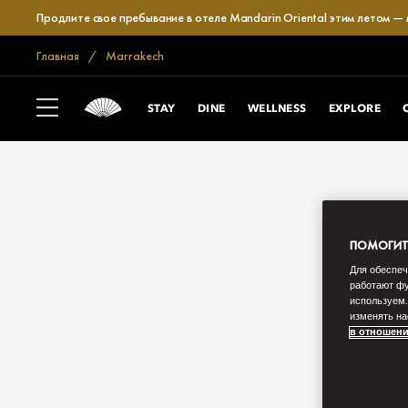
Продлите свое пребывание в отеле Mandarin Oriental этим летом —
Главная
Marrakech
STAY
DINE
WELLNESS
EXPLORE
ПОМОГИТЕ
Для обеспеч
работают фу
используем.
изменять на
в отношени