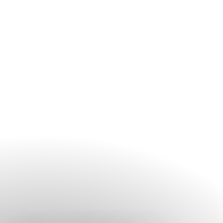
view current menus
here
.