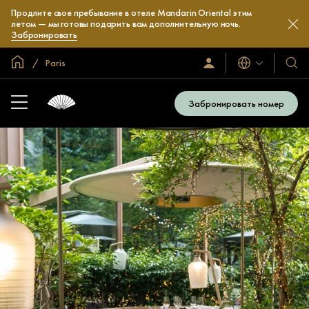
Продлите свое пребывание в отеле Mandarin Oriental этим
летом — мы готовы подарить вам дополнительную ночь.
Забронировать
Главная
Paris
Языки
Войти/
Наши
зарегистрироваться
отел
и
Забронировать номер
куро