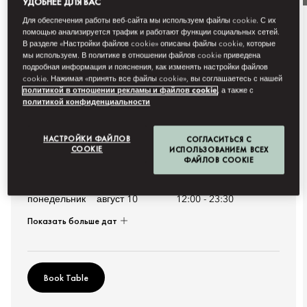
УДОБНЕЕ ДЛЯ ВАС
Для обеспечения работы веб-сайта мы используем файлы cookie. С их
помощью анализируется трафик и работают функции социальных сетей.
Рестораны
В разделе «Настройки файлов cookie» описаны файлы cookie, которые
мы используем. В политике в отношении файлов cookie приведена
KILIAN PARIS COCKTAILS
подробная информация и пояснения, как изменять настройки файлов
cookie. Нажимая «принять все файлы cookie», вы соглашаетесь с нашей
Bar 8 unveils an exclusive collaboration with Kilian Paris,
политикой в отношении рекламы и файлов cookie
, а также с
where the artistry o...
политикой конфиденциальности
Подробнее
НАСТРОЙКИ ФАЙЛОВ
СОГЛАСИТЬСЯ С
Будущие даты
COOKIE
ИСПОЛЬЗОВАНИЕМ ВСЕХ
ФАЙЛОВ COOKIE
суббота
август 8
12:00
-
23:30
воскресенье
август 9
12:00
-
23:30
понедельник
август 10
12:00
-
23:30
Показать больше дат
Book Table