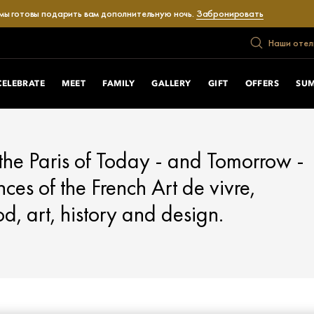
 мы готовы подарить вам дополнительную ночь.
Забронировать
Наши отел
CELEBRATE
MEET
FAMILY
GALLERY
GIFT
OFFERS
SUM
 the Paris of Today - and Tomorrow -
nces of the French Art de vivre,
od, art, history and design.