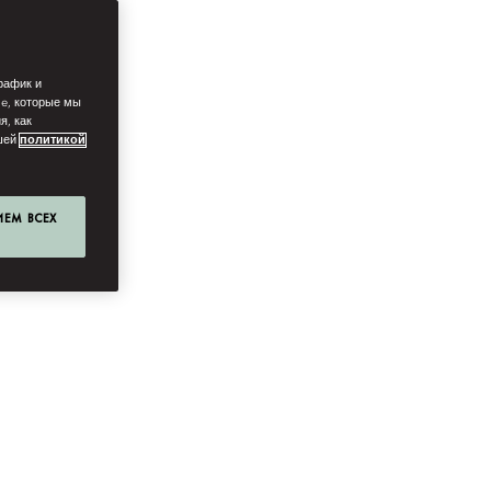
рафик и
ie, которые мы
я, как
ашей
политикой
ИЕМ ВСЕХ