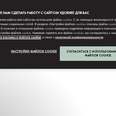
 НАМ СДЕЛАТЬ РАБОТУ С САЙТОМ УДОБНЕЕ ДЛЯ ВАС
ения работы веб-сайта мы используем файлы cookie. С их помощью анализируется т
нкции социальных сетей. В разделе «Настройки файлов cookie» описаны файлы cook
 В политике в отношении файлов cookie приведена подробная информация и пояснени
стройки файлов cookie. Нажимая «принять все файлы cookie», вы соглашаетесь с н
и рекламы и файлов cookie
, а также с
политикой конфиденциальности
НАСТРОЙКИ ФАЙЛОВ COOKIE
СОГЛАСИТЬСЯ С ИСПОЛЬЗОВАН
ФАЙЛОВ COOKIE