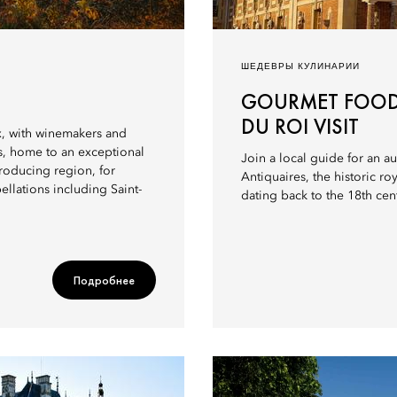
ШЕДЕВРЫ КУЛИНАРИИ
GOURMET FOOD 
DU ROI VISIT
, with winemakers and
s, home to an exceptional
Join a local guide for an a
roducing region, for
Antiquaires, the historic ro
pellations including Saint-
dating back to the 18th cen
Подробнее