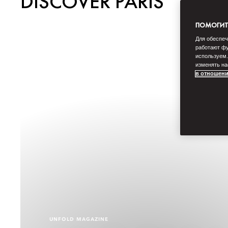
DISCOVER PARIS
ПОМОГИТЕ
Для обеспеч
работают фу
используем.
изменять на
в отношени
UNFOLD MAGAZINE