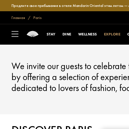
Продлите свое пребывание в отеле Mandarin Oriental этим летом —
Главная
Paris
PARIS
EXPLORE
STAY
DINE
WELLNESS
EXPLORE
We invite our guests to celebrate
by offering a selection of experie
dedicated to lovers of fashion, fo