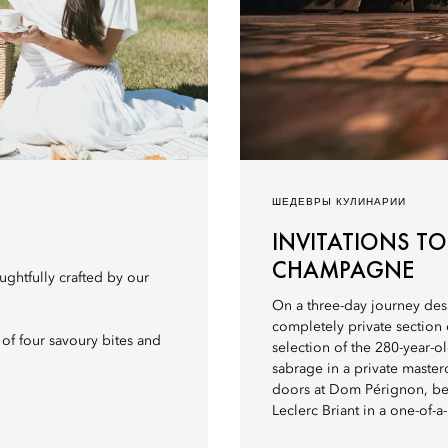
ШЕДЕВРЫ КУЛИНАРИИ
INVITATIONS TO
CHAMPAGNE
ghtfully crafted by our
On a three-day journey desi
completely private section 
 of four savoury bites and
selection of the 280-year-o
sabrage in a private mast
doors at Dom Pérignon, be
Leclerc Briant in a one-of-