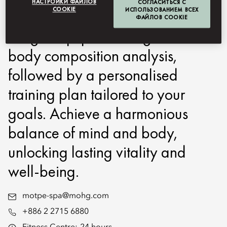
НАСТРОЙКИ ФАЙЛОВ
СОГЛАСИТЬСЯ С
COOKIE
ИСПОЛЬЗОВАНИЕМ ВСЕХ
cross trainers, and a full range of
ФАЙЛОВ COOKIE
weight equipment. Begin with a
body composition analysis,
followed by a personalised
training plan tailored to your
goals. Achieve a harmonious
balance of mind and body,
unlocking lasting vitality and
well-being.
motpe-spa@mohg.com
+886 2 2715 6880