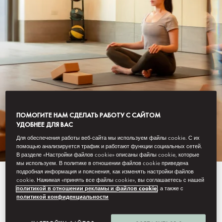
TAIPEI
FITNESS
ПОМОГИТЕ НАМ СДЕЛАТЬ РАБОТУ С САЙТОМ
УДОБНЕЕ ДЛЯ ВАС
Для обеспечения работы веб-сайта мы используем файлы cookie. С их
помощью анализируется трафик и работают функции социальных сетей.
В разделе «Настройки файлов cookie» описаны файлы cookie, которые
мы используем. В политике в отношении файлов cookie приведена
подробная информация и пояснения, как изменять настройки файлов
Elevate your fitness journey at the
cookie. Нажимая «принять все файлы cookie», вы соглашаетесь с нашей
политикой в отношении рекламы и файлов cookie
, а также с
city’s most exclusive centre,
политикой конфиденциальности
featuring cutting-edge treadmills,