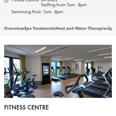
Fitness Centre:
24 hours
Staffing from 7am - 8pm
Swimming Pool:
7am - 8pm
Overview
Spa Treatments
Heat and Water Therapies
Spa
FITNESS CENTRE