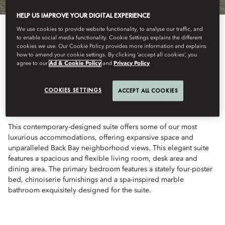
HELP US IMPROVE YOUR DIGITAL EXPERIENCE
We use cookies to provide website functionality, to analyse our traffic, and
to enable social media functionality. Cookie Settings explains the different
cookies we use. Our Cookie Policy provides more information and explains
how to amend your cookie settings. By clicking ‘accept all cookies’, you
agree to our
Ad & Cookie Policy
and
Privacy Policy
View All
COOKIES SETTINGS
ACCEPT ALL COOKIES
PRESIDENTIAL SUITE
This contemporary-designed suite offers some of our most
luxurious accommodations, offering expansive space and
unparalleled Back Bay neighborhood views. This elegant suite
features a spacious and flexible living room, desk area and
dining area. The primary bedroom features a stately four-poster
bed, chinoiserie furnishings and a spa-inspired marble
bathroom exquisitely designed for the suite.