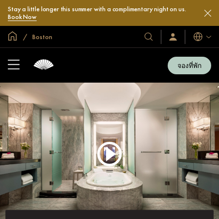
Stay a little longer this summer with a complimentary night on us.
Book Now
หน้าหลักทั่วโลก
Boston
โรงแรม
ลงชื่อ
ภาษา
เข้า
และ
ใช้
รีสอร์ท
/
จองที่พัก
สมัคร
ของ
เข้า
เรา
ร่วม
เลย