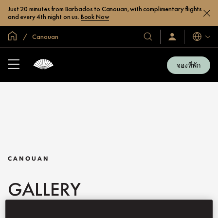
Just 20 minutes from Barbados to Canouan, with complimentary flights
and every 4th night on us.
Book Now
หน้าหลักทั่วโลก
Canouan
โรงแรม
ลงชื่อ
ภาษา
เข้า
และ
ใช้
รีสอร์ท
/
จองที่พัก
สมัคร
ของ
เข้า
เรา
ร่วม
เลย
CANOUAN
GALLERY