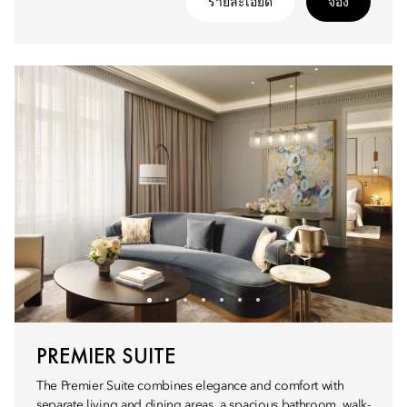
รายละเอียด
จอง
PREMIER SUITE
The Premier Suite combines elegance and comfort with
separate living and dining areas, a spacious bathroom, walk-