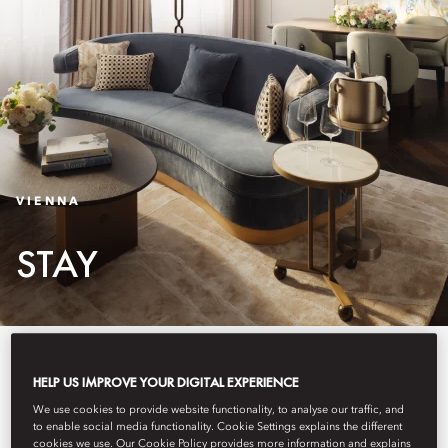
VIENNA
STAY
A historic hotel with contemporary
HELP US IMPROVE YOUR DIGITAL EXPERIENCE
touches, Mandarin Oriental,
We use cookies to provide website functionality, to analyse our traffic, and
to enable social media functionality. Cookie Settings explains the different
Vienna offers five-star luxury in
cookies we use. Our Cookie Policy provides more information and explains