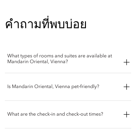
คำถามที่พบบ่อย
What types of rooms and suites are available at
Mandarin Oriental, Vienna?
Mandarin Oriental, Vienna offers a wide selection of spacious
rooms, including Superior, Deluxe, Premier and Mandarin
Is Mandarin Oriental, Vienna pet‑friendly?
rooms. Suite options include Deluxe, Corner, Premier,
Mandarin and Royal.
We welcome pets into our hotel. To ensure the most
comfortable stay for you and your party, please contact the
What are the check‑in and check‑out times?
hotel before arrival to confirm the latest pet policy, including
any size restrictions, fees or special arrangements that may
apply.
Check-in is at 3pm and check-out is at 12pm. For early check-