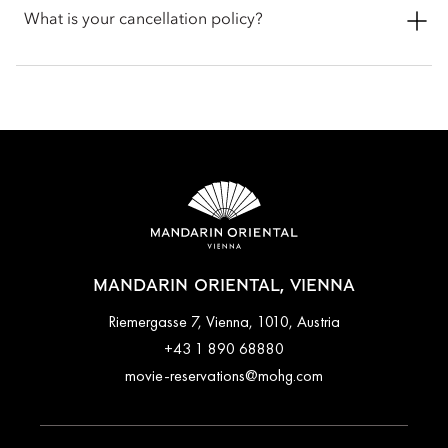
in or late check-out, you can inform the hotel when booking
What is your cancellation policy?
or by talking with the team at the front desk.
Cancellation policies vary according to accommodation type.
Guests are advised to read the specific terms and conditions
of their reservation when booking. Some rates may require
advance payments and have different cancellation
requirements. For further information, please contact the hotel
directly.
MANDARIN ORIENTAL, VIENNA
Riemergasse 7, Vienna, 1010, Austria
+43 1 890 68880
movie-reservations@mohg.com