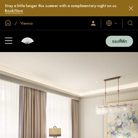
Stay a little longer this summer with a complimentary night on us.
Book Now
หน้าหลักทั่วโลก
Vienna
ลงชื่อ
โรงแ
ภาษา
เข้า
และ
ใช้
รีสอร
/
จองที่พัก
สมัคร
ของ
เข้า
เรา
ร่วม
เลย