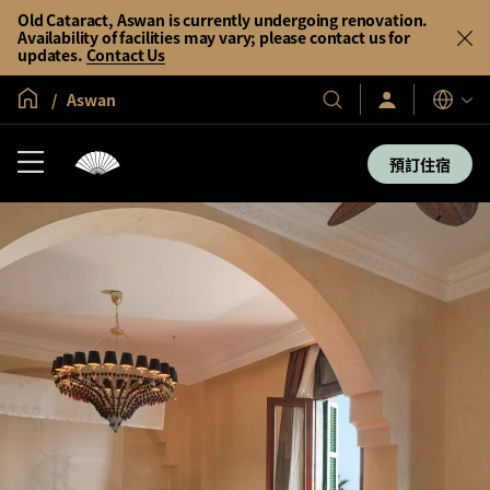
Old Cataract, Aswan is currently undergoing renovation.
Availability of facilities may vary; please contact us for
updates.
Contact Us
全球首頁
Aswan
登
我
語
入/
們
言
立
的
即
預訂住宿
加
酒
入
店
及
度
假
村