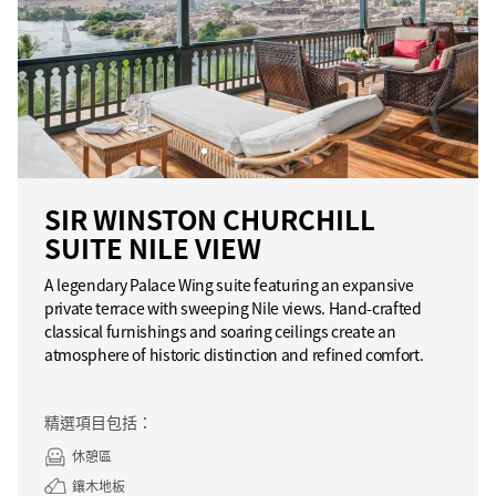
SIR WINSTON CHURCHILL
SUITE NILE VIEW
A legendary Palace Wing suite featuring an expansive
private terrace with sweeping Nile views. Hand-crafted
classical furnishings and soaring ceilings create an
atmosphere of historic distinction and refined comfort.
精選項目包括：
休憩區
鑲木地板