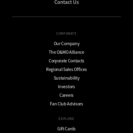
Contact Us
CORPORATE
Our Company
The O&MO Alliance
Corporate Contacts
Regional Sales Offices
Sustainability
Investors
Careers
Fan Club Advisors
EXPLORE
Gift Cards