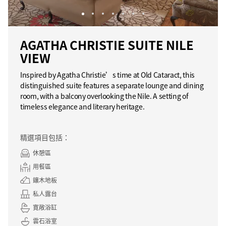
AGATHA CHRISTIE SUITE NILE
VIEW
Inspired by Agatha Christie’s time at Old Cataract, this
distinguished suite features a separate lounge and dining
room, with a balcony overlooking the Nile. A setting of
timeless elegance and literary heritage.
精選項目包括：
休憩區
用餐區
鑲木地板
私人露台
寛敞浴缸
雲石浴室