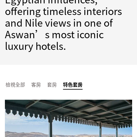
offering timeless interiors
and Nile views in one of
Aswan’s most iconic
luxury hotels.
檢視全部
客房
套房
特色套房