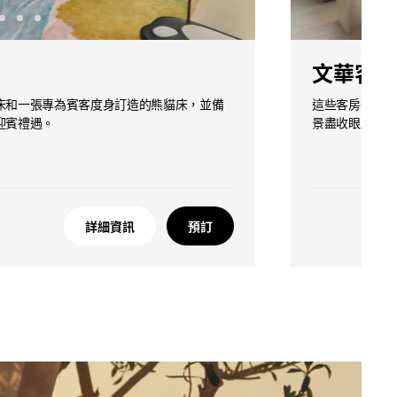
文華客房
床和一張專為賓客度身訂造的熊貓床，並備
這些客房位於酒
迎賓禮遇。
景盡收眼底。客
詳細資訊
預訂