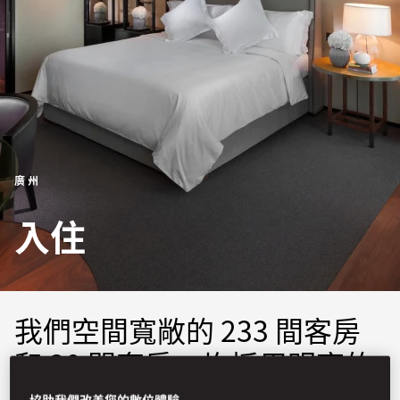
廣州
入住
我們空間寬敞的 233 間客房
和 30 間套房，均採用明亮的
現代裝潢設計，並可欣賞到廣
協助我們改善您的數位體驗