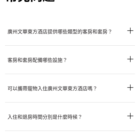
廣州文華東方酒店提供哪些類型的客房和套房？
廣州文華東方酒店提供多種類型的典雅客房和套房，包括高級客
房、豪華客房、文華客房、行政套房、尊貴套房、提供東方會酒
客房和套房配備哪些設施？
廊使用權的東方會客房和套房、奢華氣派的文華套房，以及為兒
童度身設計的主題客房和套房。
客房和套房提供一系列豪華設施，包括免費無線寬頻網絡、平面
電視、Nespresso咖啡機、寬敞工作區、步入式衣櫥和鵝絨被
可以攜帶寵物入住廣州文華東方酒店嗎？
褥。套房另設有客廳和飯廳，東方會客房及符合條件的套房提供
東方會酒廊使用權。
可以，廣州文華東方酒店允許攜帶寵物。我們可以接待一隻體重
不超過10公斤的犬隻或貓隻。為了確保您及其他賓客享有舒適住
入住和退房時間分別是什麼時候？
宿體驗，請賓客在公共區域時為寵物配戴牽繩，並且不要讓寵物
處於無人看管狀態。寵物可在公共空間活動，但所有餐飲場所、
水療中心、健身中心、東方會酒廊和活動空間除外。我們可為寵
入住時間為下午3時，退房時間為中午12時。如果賓客在提前入