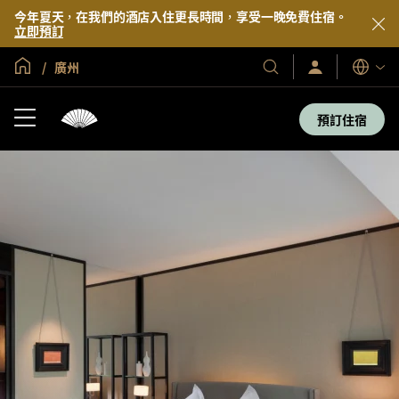
今年夏天，在我們的酒店入住更長時間，享受一晚免費住宿。
立即預訂
全球首頁
廣州
登
我
語
入/
們
言
立
的
即
預訂住宿
加
酒
入
店
及
度
假
村