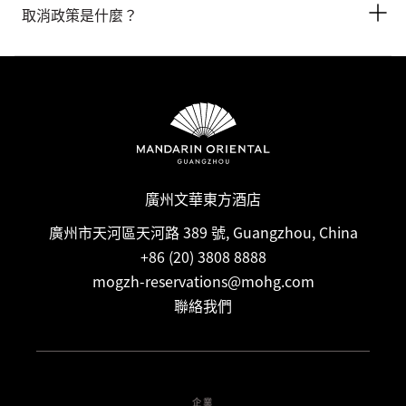
物準備食盆和水碗。為確保享有最舒適的住宿體驗，建議您在入
住或延遲退房方面需要協助，可以在預訂時告知酒店或與前台團
取消政策是什麼？
住前聯絡酒店以確認最新的寵物政策，包括任何適用費用或特殊
隊聯絡。
安排。
取消和預付政策因房型而異。建議賓客在預訂時仔細閱讀所訂房
型的特定條款及細則。某些房價可能需要提前付款，並且有不同
的取消規定。如需了解更多資訊，請直接聯絡酒店。
廣州文華東方酒店
廣州市天河區天河路 389 號, Guangzhou, China
+86 (20) 3808 8888
mogzh-reservations@mohg.com
聯絡我們
企業